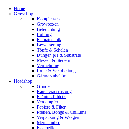
Home
Growshop
Komplettsets
Growboxen
Beleuchtung
Lüftung
Klimatechnik
Bewässerung
Töpfe & Schalen
Dünger, pH & Substrate
Messen & Steuern
Vermehrung
Ernte & Verarbeitung
Gärtnerzubehör
Headshop
Grinder
Raucherausrüstung
Kräuter-Tabletts
Verdampfer
Papiere & Filter
Pfeifen, Bongs & Chillums
Verpackung & Waagen
Merchandise
Kosmetik