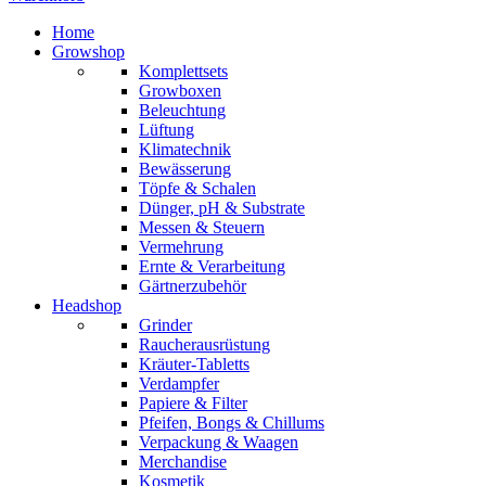
Home
Growshop
Komplettsets
Growboxen
Beleuchtung
Lüftung
Klimatechnik
Bewässerung
Töpfe & Schalen
Dünger, pH & Substrate
Messen & Steuern
Vermehrung
Ernte & Verarbeitung
Gärtnerzubehör
Headshop
Grinder
Raucherausrüstung
Kräuter-Tabletts
Verdampfer
Papiere & Filter
Pfeifen, Bongs & Chillums
Verpackung & Waagen
Merchandise
Kosmetik