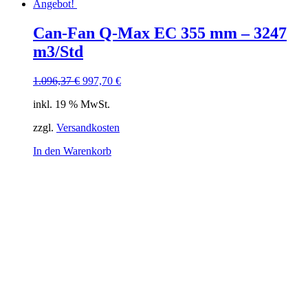
Angebot!
Can-Fan Q-Max EC 355 mm – 3247
m3/Std
Ursprünglicher
Aktueller
1.096,37
€
997,70
€
Preis
Preis
inkl. 19 % MwSt.
war:
ist:
1.096,37 €
997,70 €.
zzgl.
Versandkosten
In den Warenkorb