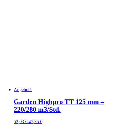
Angebot!
Garden Highpro TT 125 mm –
220/280 m3/Std.
Ursprünglicher
Aktueller
52,03
€
47,35
€
Preis
Preis