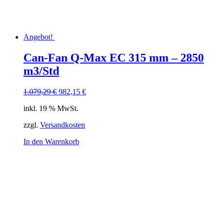
Angebot!
Can-Fan Q-Max EC 315 mm – 2850
m3/Std
Ursprünglicher
Aktueller
1.079,29
€
982,15
€
Preis
Preis
inkl. 19 % MwSt.
war:
ist:
1.079,29 €
982,15 €.
zzgl.
Versandkosten
In den Warenkorb