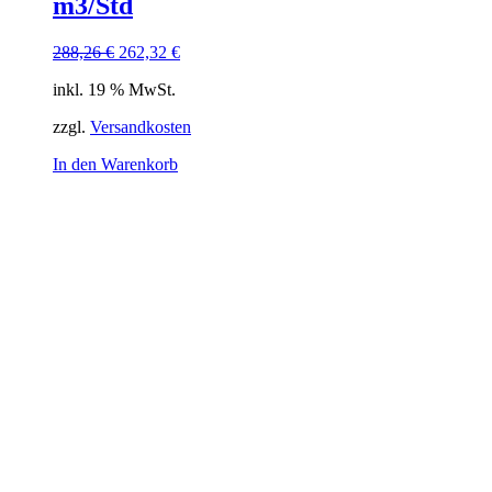
m3/Std
Ursprünglicher
Aktueller
288,26
€
262,32
€
Preis
Preis
inkl. 19 % MwSt.
war:
ist:
288,26 €
262,32 €.
zzgl.
Versandkosten
In den Warenkorb