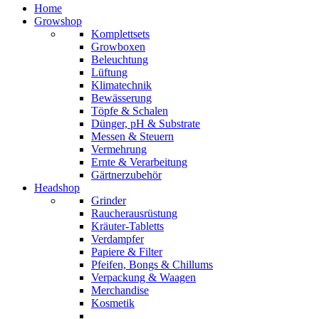
Home
Growshop
Komplettsets
Growboxen
Beleuchtung
Lüftung
Klimatechnik
Bewässerung
Töpfe & Schalen
Dünger, pH & Substrate
Messen & Steuern
Vermehrung
Ernte & Verarbeitung
Gärtnerzubehör
Headshop
Grinder
Raucherausrüstung
Kräuter-Tabletts
Verdampfer
Papiere & Filter
Pfeifen, Bongs & Chillums
Verpackung & Waagen
Merchandise
Kosmetik