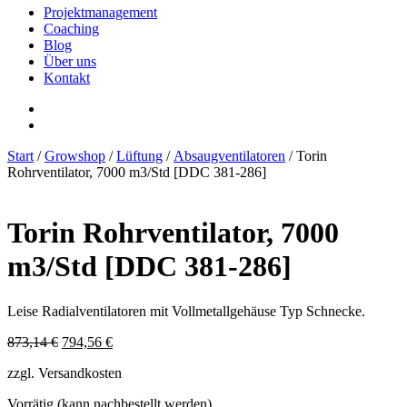
Projektmanagement
Coaching
Blog
Über uns
Kontakt
Start
/
Growshop
/
Lüftung
/
Absaugventilatoren
/ Torin
Rohrventilator, 7000 m3/Std [DDC 381-286]
Torin Rohrventilator, 7000
m3/Std [DDC 381-286]
Leise Radialventilatoren mit Vollmetallgehäuse Typ Schnecke.
Ursprünglicher
Aktueller
873,14
€
794,56
€
Preis
Preis
zzgl. Versandkosten
war:
ist:
873,14 €
794,56 €.
Vorrätig (kann nachbestellt werden)