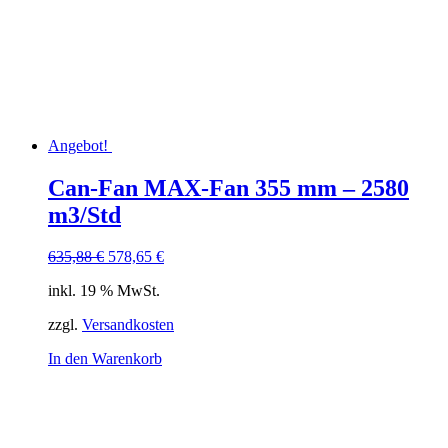
Angebot!
Can-Fan MAX-Fan 355 mm – 2580
m3/Std
Ursprünglicher
Aktueller
635,88
€
578,65
€
Preis
Preis
inkl. 19 % MwSt.
war:
ist:
635,88 €
578,65 €.
zzgl.
Versandkosten
In den Warenkorb