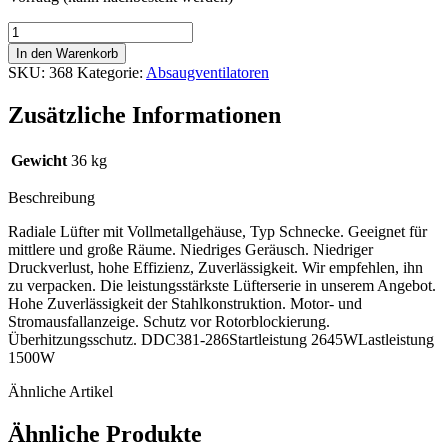
Torin
Rohrventilator,
In den Warenkorb
7000
SKU:
368
Kategorie:
Absaugventilatoren
m3/Std
[DDC
Zusätzliche Informationen
381-
286]
Menge
Gewicht
36 kg
Beschreibung
Radiale Lüfter mit Vollmetallgehäuse, Typ Schnecke. Geeignet für
mittlere und große Räume. Niedriges Geräusch. Niedriger
Druckverlust, hohe Effizienz, Zuverlässigkeit. Wir empfehlen, ihn
zu verpacken. Die leistungsstärkste Lüfterserie in unserem Angebot.
Hohe Zuverlässigkeit der Stahlkonstruktion. Motor- und
Stromausfallanzeige. Schutz vor Rotorblockierung.
Überhitzungsschutz. DDC381-286
Startleistung 2645W
Lastleistung
1500W
Ähnliche Artikel
Ähnliche Produkte