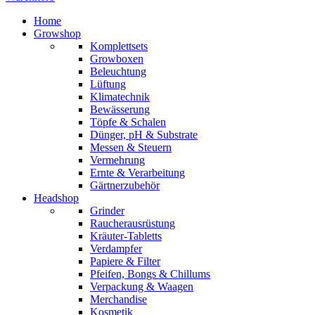
Home
Growshop
Komplettsets
Growboxen
Beleuchtung
Lüftung
Klimatechnik
Bewässerung
Töpfe & Schalen
Dünger, pH & Substrate
Messen & Steuern
Vermehrung
Ernte & Verarbeitung
Gärtnerzubehör
Headshop
Grinder
Raucherausrüstung
Kräuter-Tabletts
Verdampfer
Papiere & Filter
Pfeifen, Bongs & Chillums
Verpackung & Waagen
Merchandise
Kosmetik