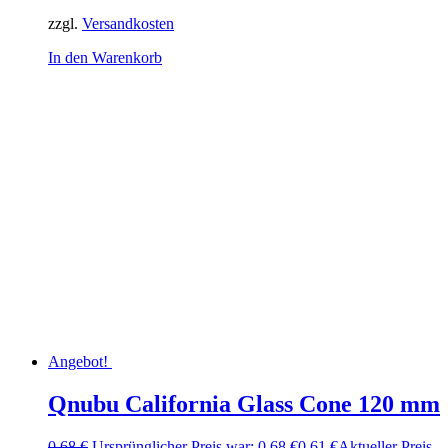
zzgl.
Versandkosten
In den Warenkorb
Angebot!
Qnubu California Glass Cone 120 mm
0,68
€
Ursprünglicher Preis war: 0,68 €
0,61
€
Aktueller Preis