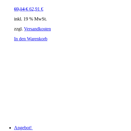
Ursprünglicher
Aktueller
69,14
€
62,91
€
Preis
Preis
inkl. 19 % MwSt.
war:
ist:
69,14 €
62,91 €.
zzgl.
Versandkosten
In den Warenkorb
Angebot!