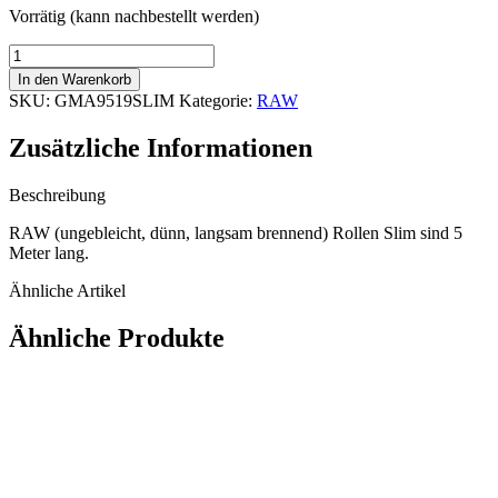
Vorrätig (kann nachbestellt werden)
RAW
Papiere
In den Warenkorb
Rollen
SKU:
GMA9519SLIM
Kategorie:
RAW
Slim
5m,
Zusätzliche Informationen
1
Stück
Menge
Beschreibung
RAW (ungebleicht, dünn, langsam brennend) Rollen Slim sind 5
Meter lang.
Ähnliche Artikel
Ähnliche Produkte