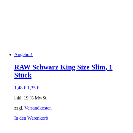
Angebot!
RAW Schwarz King Size Slim, 1
Stück
Ursprünglicher
Aktueller
1,48
€
1,35
€
Preis
Preis
inkl. 19 % MwSt.
war:
ist:
1,48 €
1,35 €.
zzgl.
Versandkosten
In den Warenkorb