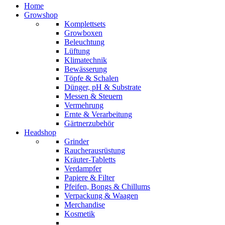
Home
Growshop
Komplettsets
Growboxen
Beleuchtung
Lüftung
Klimatechnik
Bewässerung
Töpfe & Schalen
Dünger, pH & Substrate
Messen & Steuern
Vermehrung
Ernte & Verarbeitung
Gärtnerzubehör
Headshop
Grinder
Raucherausrüstung
Kräuter-Tabletts
Verdampfer
Papiere & Filter
Pfeifen, Bongs & Chillums
Verpackung & Waagen
Merchandise
Kosmetik