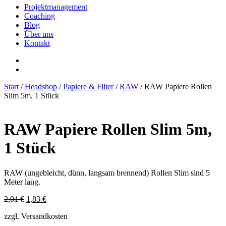
Projektmanagement
Coaching
Blog
Über uns
Kontakt
Start
/
Headshop
/
Papiere & Filter
/
RAW
/ RAW Papiere Rollen
Slim 5m, 1 Stück
RAW Papiere Rollen Slim 5m,
1 Stück
RAW (ungebleicht, dünn, langsam brennend) Rollen Slim sind 5
Meter lang.
Ursprünglicher
Aktueller
2,01
€
1,83
€
Preis
Preis
zzgl. Versandkosten
war:
ist:
2,01 €
1,83 €.