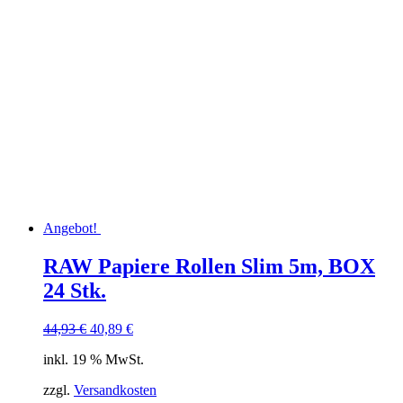
Angebot!
RAW Papiere Rollen Slim 5m, BOX
24 Stk.
Ursprünglicher
Aktueller
44,93
€
40,89
€
Preis
Preis
inkl. 19 % MwSt.
war:
ist:
44,93 €
40,89 €.
zzgl.
Versandkosten