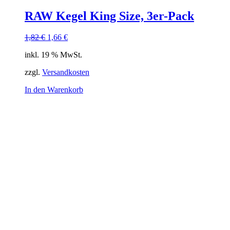
RAW Kegel King Size, 3er-Pack
Ursprünglicher
Aktueller
1,82
€
1,66
€
Preis
Preis
inkl. 19 % MwSt.
war:
ist:
1,82 €
1,66 €.
zzgl.
Versandkosten
In den Warenkorb