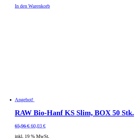
In den Warenkorb
Angebot!
RAW Bio-Hanf KS Slim, BOX 50 Stk.
Ursprünglicher
Aktueller
65,96
€
60,03
€
Preis
Preis
inkl. 19 % MwSt.
war:
ist: