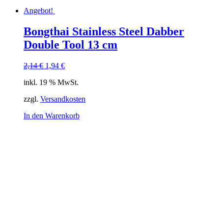
Angebot!
Bongthai Stainless Steel Dabber
Double Tool 13 cm
Ursprünglicher
Aktueller
2,14
€
1,94
€
Preis
Preis
inkl. 19 % MwSt.
war:
ist:
2,14 €
1,94 €.
zzgl.
Versandkosten
In den Warenkorb