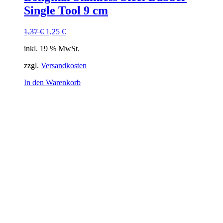
Single Tool 9 cm
Ursprünglicher
Aktueller
1,37
€
1,25
€
Preis
Preis
inkl. 19 % MwSt.
war:
ist:
1,37 €
1,25 €.
zzgl.
Versandkosten
In den Warenkorb