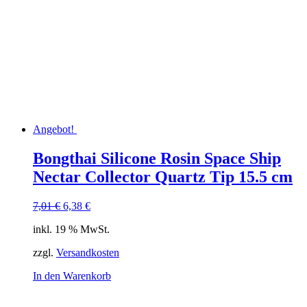
Angebot!
Bongthai Silicone Rosin Space Ship
Nectar Collector Quartz Tip 15.5 cm
Ursprünglicher
Aktueller
7,01
€
6,38
€
Preis
Preis
inkl. 19 % MwSt.
war:
ist:
7,01 €
6,38 €.
zzgl.
Versandkosten
In den Warenkorb