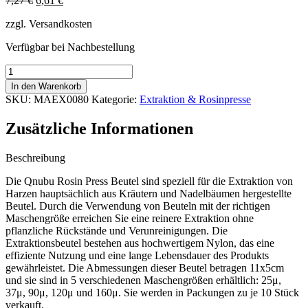
7,27
€
6,61
€
Preis
Preis
zzgl. Versandkosten
war:
ist:
7,27 €
6,61 €.
Verfügbar bei Nachbestellung
Qnubu
Rosin
In den Warenkorb
Press
SKU:
MAEX0080
Kategorie:
Extraktion & Rosinpresse
Bag
11x5
Zusätzliche Informationen
cm
90
Mikron,
Beschreibung
10
Die Qnubu Rosin Press Beutel sind speziell für die Extraktion von
Stk.
Harzen hauptsächlich aus Kräutern und Nadelbäumen hergestellte
Menge
Beutel. Durch die Verwendung von Beuteln mit der richtigen
Maschengröße erreichen Sie eine reinere Extraktion ohne
pflanzliche Rückstände und Verunreinigungen. Die
Extraktionsbeutel bestehen aus hochwertigem Nylon, das eine
effiziente Nutzung und eine lange Lebensdauer des Produkts
gewährleistet. Die Abmessungen dieser Beutel betragen 11x5cm
und sie sind in 5 verschiedenen Maschengrößen erhältlich: 25μ,
37μ, 90μ, 120μ und 160μ. Sie werden in Packungen zu je 10 Stück
verkauft.