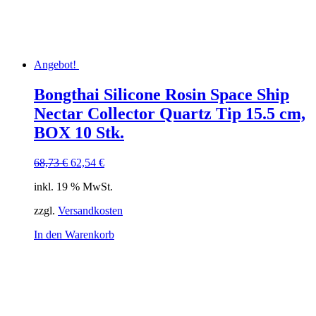
Angebot!
Bongthai Silicone Rosin Space Ship
Nectar Collector Quartz Tip 15.5 cm,
BOX 10 Stk.
Ursprünglicher
Aktueller
68,73
€
62,54
€
Preis
Preis
inkl. 19 % MwSt.
war:
ist:
68,73 €
62,54 €.
zzgl.
Versandkosten
In den Warenkorb