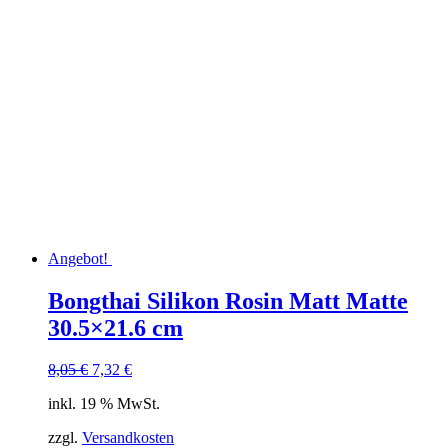
Angebot!
Bongthai Silikon Rosin Matt Matte
30.5×21.6 cm
Ursprünglicher
Aktueller
8,05
€
7,32
€
Preis
Preis
inkl. 19 % MwSt.
war:
ist:
8,05 €
7,32 €.
zzgl.
Versandkosten