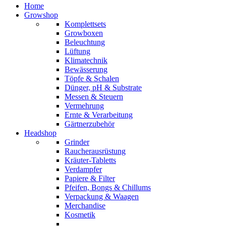
Home
Growshop
Komplettsets
Growboxen
Beleuchtung
Lüftung
Klimatechnik
Bewässerung
Töpfe & Schalen
Dünger, pH & Substrate
Messen & Steuern
Vermehrung
Ernte & Verarbeitung
Gärtnerzubehör
Headshop
Grinder
Raucherausrüstung
Kräuter-Tabletts
Verdampfer
Papiere & Filter
Pfeifen, Bongs & Chillums
Verpackung & Waagen
Merchandise
Kosmetik