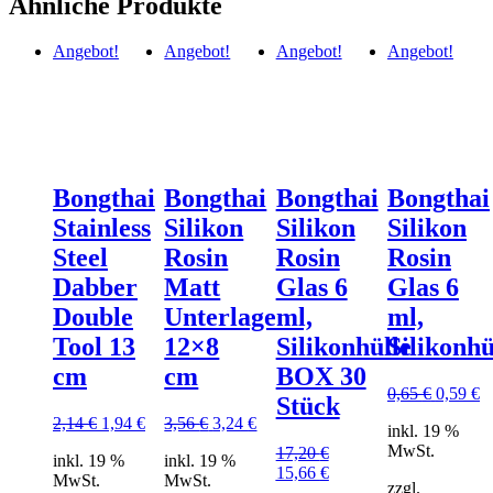
Ähnliche Produkte
Angebot!
Angebot!
Angebot!
Angebot!
Bongthai
Bongthai
Bongthai
Bongthai
Stainless
Silikon
Silikon
Silikon
Steel
Rosin
Rosin
Rosin
Dabber
Matt
Glas 6
Glas 6
Double
Unterlage
ml,
ml,
Tool 13
12×8
Silikonhülle
Silikonhü
cm
cm
BOX 30
Ursprün
A
0,65
€
0,59
€
Stück
Preis
Pr
Ursprünglicher
Aktueller
Ursprünglicher
Aktueller
2,14
€
1,94
€
3,56
€
3,24
€
inkl. 19 %
war:
is
Preis
Preis
Preis
Preis
MwSt.
0,65 €
0,
17,20
€
inkl. 19 %
inkl. 19 %
war:
ist:
war:
ist:
Ursprünglicher
Aktueller
15,66
€
MwSt.
MwSt.
2,14 €
1,94 €.
3,56 €
3,24 €.
zzgl.
Preis
Preis