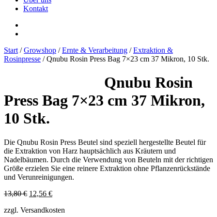
Kontakt
Start
/
Growshop
/
Ernte & Verarbeitung
/
Extraktion &
Rosinpresse
/ Qnubu Rosin Press Bag 7×23 cm 37 Mikron, 10 Stk.
Qnubu Rosin
Press Bag 7×23 cm 37 Mikron,
10 Stk.
Die Qnubu Rosin Press Beutel sind speziell hergestellte Beutel für
die Extraktion von Harz hauptsächlich aus Kräutern und
Nadelbäumen. Durch die Verwendung von Beuteln mit der richtigen
Größe erzielen Sie eine reinere Extraktion ohne Pflanzenrückstände
und Verunreinigungen.
Ursprünglicher
Aktueller
13,80
€
12,56
€
Preis
Preis
zzgl. Versandkosten
war:
ist: