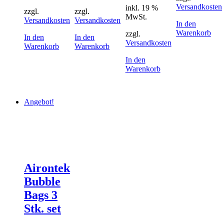
Versandkosten
inkl. 19 %
war:
ist:
zzgl.
zzgl.
MwSt.
17,20 €
15,66 €.
Versandkosten
Versandkosten
In den
Warenkorb
zzgl.
In den
In den
Versandkosten
Warenkorb
Warenkorb
In den
Warenkorb
Angebot!
Airontek
Bubble
Bags 3
Stk. set