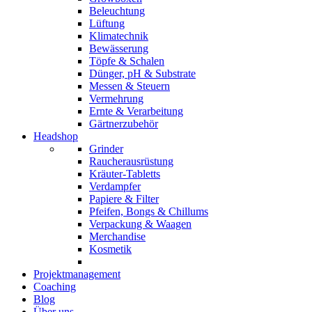
Beleuchtung
Lüftung
Klimatechnik
Bewässerung
Töpfe & Schalen
Dünger, pH & Substrate
Messen & Steuern
Vermehrung
Ernte & Verarbeitung
Gärtnerzubehör
Headshop
Grinder
Raucherausrüstung
Kräuter-Tabletts
Verdampfer
Papiere & Filter
Pfeifen, Bongs & Chillums
Verpackung & Waagen
Merchandise
Kosmetik
Projektmanagement
Coaching
Blog
Über uns