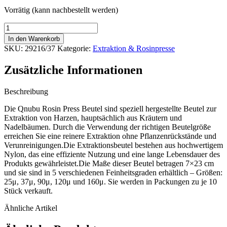
13,80 €
12,56 €.
Vorrätig (kann nachbestellt werden)
Qnubu
Rosin
In den Warenkorb
Press
SKU:
29216/37
Kategorie:
Extraktion & Rosinpresse
Bag
7x23
Zusätzliche Informationen
cm
37
Mikron,
Beschreibung
10
Die Qnubu Rosin Press Beutel sind speziell hergestellte Beutel zur
Stk.
Extraktion von Harzen, hauptsächlich aus Kräutern und
Menge
Nadelbäumen. Durch die Verwendung der richtigen Beutelgröße
erreichen Sie eine reinere Extraktion ohne Pflanzenrückstände und
Verunreinigungen.Die Extraktionsbeutel bestehen aus hochwertigem
Nylon, das eine effiziente Nutzung und eine lange Lebensdauer des
Produkts gewährleistet.Die Maße dieser Beutel betragen 7×23 cm
und sie sind in 5 verschiedenen Feinheitsgraden erhältlich – Größen:
25μ, 37μ, 90μ, 120μ und 160μ. Sie werden in Packungen zu je 10
Stück verkauft.
Ähnliche Artikel