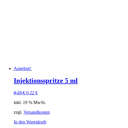
Angebot!
Injektionsspritze 5 ml
Ursprünglicher
Aktueller
0,25
€
0,22
€
Preis
Preis
inkl. 19 % MwSt.
war:
ist:
0,25 €
0,22 €.
zzgl.
Versandkosten
In den Warenkorb