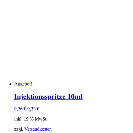
Angebot!
Injektionsspritze 10ml
Ursprünglicher
Aktueller
0,36
€
0,33
€
Preis
Preis
inkl. 19 % MwSt.
war:
ist:
0,36 €
0,33 €.
zzgl.
Versandkosten