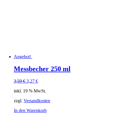
Angebot!
Messbecher 250 ml
Ursprünglicher
Aktueller
3,59
€
3,27
€
Preis
Preis
inkl. 19 % MwSt.
war:
ist:
3,59 €
3,27 €.
zzgl.
Versandkosten
In den Warenkorb