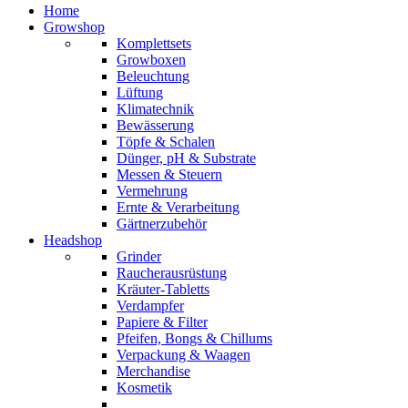
Home
Growshop
Komplettsets
Growboxen
Beleuchtung
Lüftung
Klimatechnik
Bewässerung
Töpfe & Schalen
Dünger, pH & Substrate
Messen & Steuern
Vermehrung
Ernte & Verarbeitung
Gärtnerzubehör
Headshop
Grinder
Raucherausrüstung
Kräuter-Tabletts
Verdampfer
Papiere & Filter
Pfeifen, Bongs & Chillums
Verpackung & Waagen
Merchandise
Kosmetik