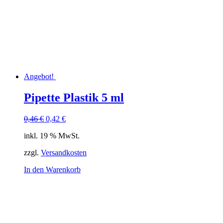
Angebot!
Pipette Plastik 5 ml
Ursprünglicher
Aktueller
0,46
€
0,42
€
Preis
Preis
inkl. 19 % MwSt.
war:
ist:
0,46 €
0,42 €.
zzgl.
Versandkosten
In den Warenkorb