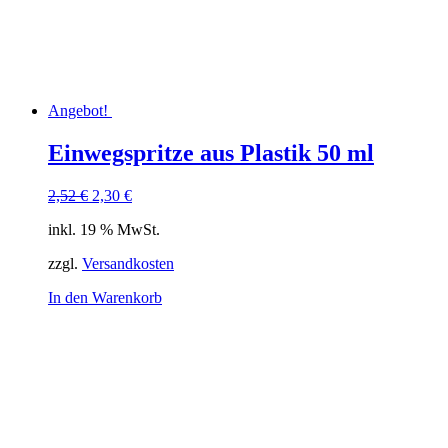
Angebot!
Einwegspritze aus Plastik 50 ml
Ursprünglicher
Aktueller
2,52
€
2,30
€
Preis
Preis
inkl. 19 % MwSt.
war:
ist:
2,52 €
2,30 €.
zzgl.
Versandkosten
In den Warenkorb