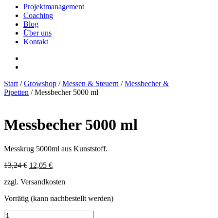
Projektmanagement
Coaching
Blog
Über uns
Kontakt
Start
/
Growshop
/
Messen & Steuern
/
Messbecher &
Pipetten
/ Messbecher 5000 ml
Messbecher 5000 ml
Messkrug 5000ml aus Kunststoff.
Ursprünglicher
Aktueller
13,24
€
12,05
€
Preis
Preis
zzgl. Versandkosten
war:
ist:
13,24 €
12,05 €.
Vorrätig (kann nachbestellt werden)
Messbecher