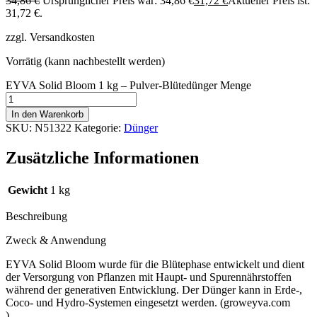
34,86
€
Ursprünglicher Preis war: 34,86 €
31,72
€
Aktueller Preis ist:
31,72 €.
zzgl. Versandkosten
Vorrätig (kann nachbestellt werden)
EYVA Solid Bloom 1 kg – Pulver-Blütedünger Menge
In den Warenkorb
SKU:
N51322
Kategorie:
Dünger
Zusätzliche Informationen
Gewicht
1 kg
Beschreibung
Zweck & Anwendung
EYVA Solid Bloom wurde für die Blütephase entwickelt und dient
der Versorgung von Pflanzen mit Haupt- und Spurennährstoffen
während der generativen Entwicklung. Der Dünger kann in Erde-,
Coco- und Hydro-Systemen eingesetzt werden. (groweyva.com
)