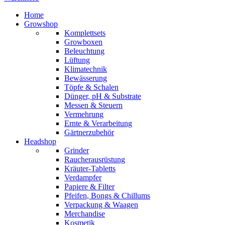
Home
Growshop
Komplettsets
Growboxen
Beleuchtung
Lüftung
Klimatechnik
Bewässerung
Töpfe & Schalen
Dünger, pH & Substrate
Messen & Steuern
Vermehrung
Ernte & Verarbeitung
Gärtnerzubehör
Headshop
Grinder
Raucherausrüstung
Kräuter-Tabletts
Verdampfer
Papiere & Filter
Pfeifen, Bongs & Chillums
Verpackung & Waagen
Merchandise
Kosmetik