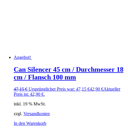
Angebot!
Can Silencer 45 cm / Durchmesser 18
cm / Flansch 100 mm
47,15
€
Ursprünglicher Preis war: 47,15 €
42,90
€
Aktueller
Preis ist: 42,90 €.
inkl. 19 % MwSt.
zzgl.
Versandkosten
In den Warenkorb