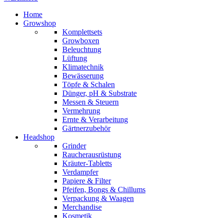
Home
Growshop
Komplettsets
Growboxen
Beleuchtung
Lüftung
Klimatechnik
Bewässerung
Töpfe & Schalen
Dünger, pH & Substrate
Messen & Steuern
Vermehrung
Ernte & Verarbeitung
Gärtnerzubehör
Headshop
Grinder
Raucherausrüstung
Kräuter-Tabletts
Verdampfer
Papiere & Filter
Pfeifen, Bongs & Chillums
Verpackung & Waagen
Merchandise
Kosmetik