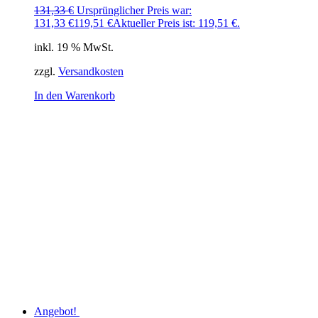
131,33
€
Ursprünglicher Preis war:
131,33 €
119,51
€
Aktueller Preis ist: 119,51 €.
inkl. 19 % MwSt.
zzgl.
Versandkosten
In den Warenkorb
Angebot!