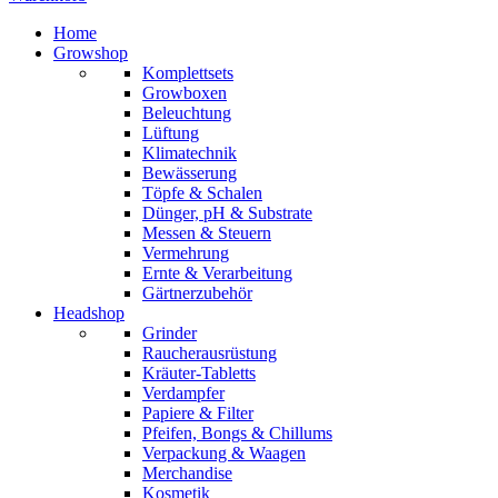
Home
Growshop
Komplettsets
Growboxen
Beleuchtung
Lüftung
Klimatechnik
Bewässerung
Töpfe & Schalen
Dünger, pH & Substrate
Messen & Steuern
Vermehrung
Ernte & Verarbeitung
Gärtnerzubehör
Headshop
Grinder
Raucherausrüstung
Kräuter-Tabletts
Verdampfer
Papiere & Filter
Pfeifen, Bongs & Chillums
Verpackung & Waagen
Merchandise
Kosmetik