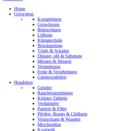
Home
Growshop
Komplettsets
Growboxen
Beleuchtung
Lüftung
Klimatechnik
Bewässerung
Töpfe & Schalen
Dünger, pH & Substrate
Messen & Steuern
Vermehrung
Ernte & Verarbeitung
Gärtnerzubehör
Headshop
Grinder
Raucherausrüstung
Kräuter-Tabletts
Verdampfer
Papiere & Filter
Pfeifen, Bongs & Chillums
Verpackung & Waagen
Merchandise
Kosmetik