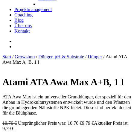
Projektmanagement
Coaching
Blog
Über uns
Kontakt
Start
/
Growshop
/
Dünger, pH & Substrate
/
Dünger
/ Atami ATA
Awa Max A+B, 1 l
Atami ATA Awa Max A+B, 1 l
ATA Awa Max ist ein universeller Grunddünger, der speziell für den
Anbau in Hydrokultursystemen entwickelt wurde und den Pflanzen
die grundlegenden Nährstoffe NPK bietet. Diese sind perfekt dosiert
für die Blühphase.
10,76
€
Ursprünglicher Preis war: 10,76 €
9,79
€
Aktueller Preis ist:
9,79 €.