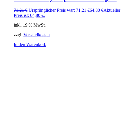
71,21
€
Ursprünglicher Preis war: 71,21 €
64,80
€
Aktueller
Preis ist: 64,80 €.
inkl. 19 % MwSt.
zzgl.
Versandkosten
In den Warenkorb