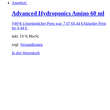
Angebot!
Advanced Hydroponics Amino 60 ml
7,07
€
Ursprünglicher Preis war: 7,07 €
6,44
€
Aktueller Preis
ist: 6,44 €.
inkl. 19 % MwSt.
zzgl.
Versandkosten
In den Warenkorb