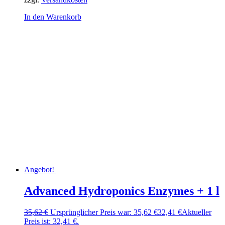
In den Warenkorb
Angebot!
Advanced Hydroponics Enzymes + 1 l
35,62
€
Ursprünglicher Preis war: 35,62 €
32,41
€
Aktueller
Preis ist: 32,41 €.