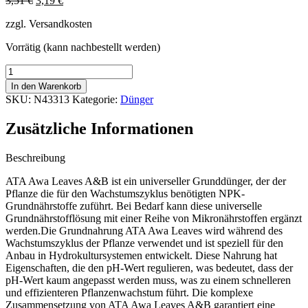
3,51
€
3,19
€
Preis
Preis
zzgl. Versandkosten
war:
ist:
3,51 €
3,19 €.
Vorrätig (kann nachbestellt werden)
Atami
ATA
In den Warenkorb
Awa
SKU:
N43313
Kategorie:
Dünger
Leaves
A+B,
Zusätzliche Informationen
250
ml
Menge
Beschreibung
ATA Awa Leaves A&B ist ein universeller Grunddünger, der der
Pflanze die für den Wachstumszyklus benötigten NPK-
Grundnährstoffe zuführt. Bei Bedarf kann diese universelle
Grundnährstofflösung mit einer Reihe von Mikronährstoffen ergänzt
werden.Die Grundnahrung ATA Awa Leaves wird während des
Wachstumszyklus der Pflanze verwendet und ist speziell für den
Anbau in Hydrokultursystemen entwickelt. Diese Nahrung hat
Eigenschaften, die den pH-Wert regulieren, was bedeutet, dass der
pH-Wert kaum angepasst werden muss, was zu einem schnelleren
und effizienteren Pflanzenwachstum führt. Die komplexe
Zusammensetzung von ATA Awa Leaves A&B garantiert eine