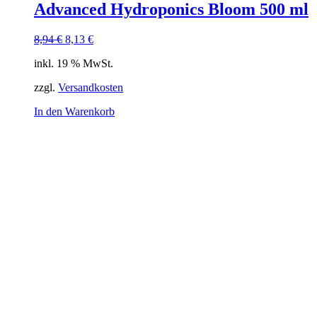
Advanced Hydroponics Bloom 500 ml
Ursprünglicher
Aktueller
8,94
€
8,13
€
Preis
Preis
inkl. 19 % MwSt.
war:
ist:
8,94 €
8,13 €.
zzgl.
Versandkosten
In den Warenkorb