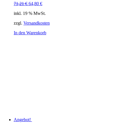
Ursprünglicher
Aktueller
71,21
€
64,80
€
Preis
Preis
inkl. 19 % MwSt.
war:
ist:
71,21 €
64,80 €.
zzgl.
Versandkosten
In den Warenkorb
Angebot!