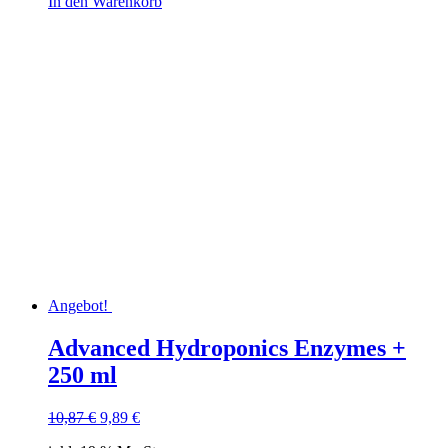
In den Warenkorb
Angebot!
Advanced Hydroponics Enzymes +
250 ml
Ursprünglicher
Aktueller
10,87
€
9,89
€
Preis
Preis