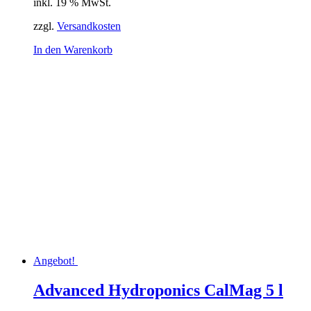
inkl. 19 % MwSt.
war:
ist:
10,87 €
9,89 €.
zzgl.
Versandkosten
In den Warenkorb
Angebot!
Advanced Hydroponics CalMag 5 l