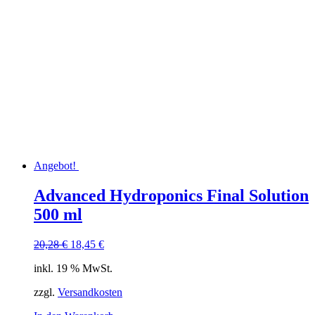
Angebot!
Advanced Hydroponics Final Solution
500 ml
Ursprünglicher
Aktueller
20,28
€
18,45
€
Preis
Preis
inkl. 19 % MwSt.
war:
ist:
20,28 €
18,45 €.
zzgl.
Versandkosten