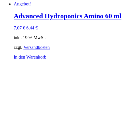
Angebot!
Advanced Hydroponics Amino 60 ml
Ursprünglicher
Aktueller
7,07
€
6,44
€
Preis
Preis
inkl. 19 % MwSt.
war:
ist:
7,07 €
6,44 €.
zzgl.
Versandkosten
In den Warenkorb