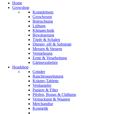
Home
Growshop
Komplettsets
Growboxen
Beleuchtung
Lüftung
Klimatechnik
Bewässerung
Töpfe & Schalen
Dünger, pH & Substrate
Messen & Steuern
Vermehrung
Ernte & Verarbeitung
Gärtnerzubehör
Headshop
Grinder
Raucherausrüstung
Kräuter-Tabletts
Verdampfer
Papiere & Filter
Pfeifen, Bongs & Chillums
Verpackung & Waagen
Merchandise
Kosmetik