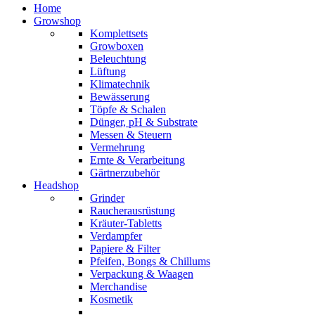
Home
Growshop
Komplettsets
Growboxen
Beleuchtung
Lüftung
Klimatechnik
Bewässerung
Töpfe & Schalen
Dünger, pH & Substrate
Messen & Steuern
Vermehrung
Ernte & Verarbeitung
Gärtnerzubehör
Headshop
Grinder
Raucherausrüstung
Kräuter-Tabletts
Verdampfer
Papiere & Filter
Pfeifen, Bongs & Chillums
Verpackung & Waagen
Merchandise
Kosmetik