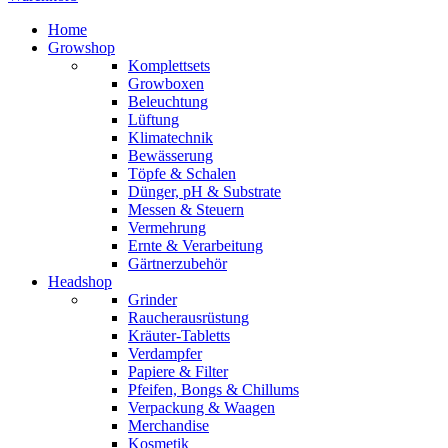
Home
Growshop
Komplettsets
Growboxen
Beleuchtung
Lüftung
Klimatechnik
Bewässerung
Töpfe & Schalen
Dünger, pH & Substrate
Messen & Steuern
Vermehrung
Ernte & Verarbeitung
Gärtnerzubehör
Headshop
Grinder
Raucherausrüstung
Kräuter-Tabletts
Verdampfer
Papiere & Filter
Pfeifen, Bongs & Chillums
Verpackung & Waagen
Merchandise
Kosmetik