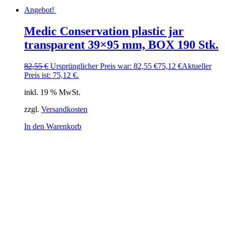
Angebot!
Medic Conservation plastic jar
transparent 39×95 mm, BOX 190 Stk.
82,55
€
Ursprünglicher Preis war: 82,55 €
75,12
€
Aktueller
Preis ist: 75,12 €.
inkl. 19 % MwSt.
zzgl.
Versandkosten
In den Warenkorb