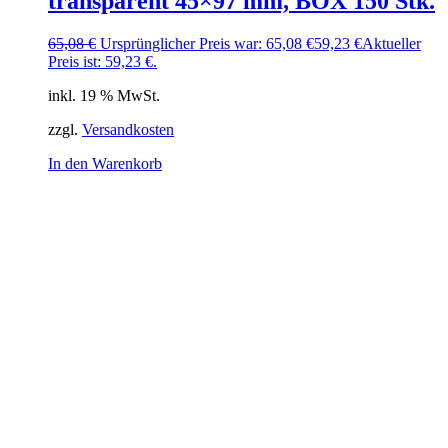
transparent 45×97 mm, BOX 150 Stk.
65,08
€
Ursprünglicher Preis war: 65,08 €
59,23
€
Aktueller
Preis ist: 59,23 €.
inkl. 19 % MwSt.
zzgl.
Versandkosten
In den Warenkorb