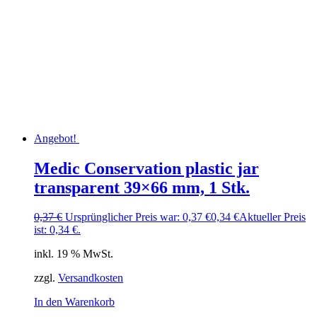
Angebot!
Medic Conservation plastic jar
transparent 39×66 mm, 1 Stk.
0,37
€
Ursprünglicher Preis war: 0,37 €
0,34
€
Aktueller Preis
ist: 0,34 €.
inkl. 19 % MwSt.
zzgl.
Versandkosten
In den Warenkorb