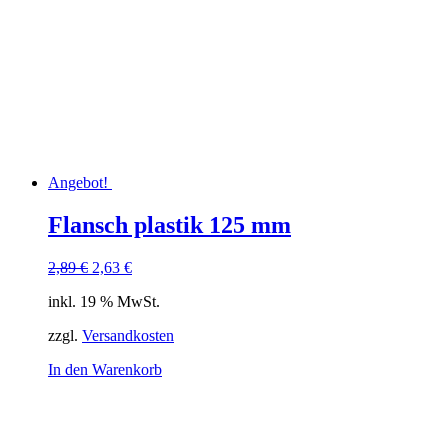
Angebot!
Flansch plastik 125 mm
Ursprünglicher
Aktueller
2,89
€
2,63
€
Preis
Preis
inkl. 19 % MwSt.
war:
ist:
2,89 €
2,63 €.
zzgl.
Versandkosten
In den Warenkorb