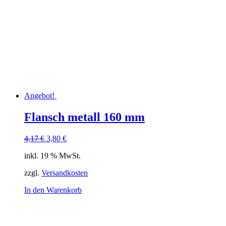
Angebot!
Flansch metall 160 mm
Ursprünglicher
Aktueller
4,17
€
3,80
€
Preis
Preis
inkl. 19 % MwSt.
war:
ist:
4,17 €
3,80 €.
zzgl.
Versandkosten
In den Warenkorb