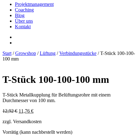
Projektmanagement
Coaching
Blog
Über uns
Kontakt
Start
/
Growshop
/
Lüftung
/
Verbindungsstücke
/ T-Stück 100-100-
100 mm
T-Stück 100-100-100 mm
T-Stück Metallkupplung für Belüftungsrohre mit einem
Durchmesser von 100 mm.
Ursprünglicher
Aktueller
12,92
€
11,76
€
Preis
Preis
zzgl. Versandkosten
war:
ist:
12,92 €
11,76 €.
Vorrätig (kann nachbestellt werden)