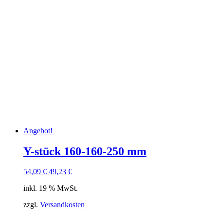
Angebot!
Y-stück 160-160-250 mm
Ursprünglicher
Aktueller
54,09
€
49,23
€
Preis
Preis
inkl. 19 % MwSt.
war:
ist:
54,09 €
49,23 €.
zzgl.
Versandkosten