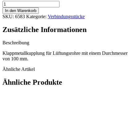
T-
Stück
In den Warenkorb
100-
SKU:
6583
Kategorie:
Verbindungsstücke
100-
100
Zusätzliche Informationen
mm
Menge
Beschreibung
Klappmetallkupplung für Lüftungsrohre mit einem Durchmesser
von 100 mm.
Ähnliche Artikel
Ähnliche Produkte