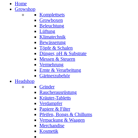
Home
Growshop
Komplettsets
Growboxen
Beleuchtung
Lüftung
Klimatechnik
Bewässerung
Töpfe & Schalen
Dünger, pH & Substrate
Messen & Steuern
Vermehrung
Ernte & Verarbeitung
Gärtnerzubehör
Headshop
Grinder
Raucherausrüstung
Kräuter-Tabletts
Verdampfer
Papiere & Filter
Pfeifen, Bongs & Chillums
Verpackung & Waagen
Merchandise
Kosmetik