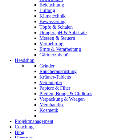
Beleuchtung
Lüftung
Klimatechnik
Bewässerung
Töpfe & Schalen
Dünger, pH & Substrate
Messen & Steuern
Vermehrung
Ernte & Verarbeitung
Gärtnerzubehör
Headshop
Grinder
Raucherausrüstung
Kräuter-Tabletts
Verdampfer
Papiere & Filter
Pfeifen, Bongs & Chillums
Verpackung & Waagen
Merchandise
Kosmetik
Projektmanagement
Coaching
Blog
Über uns