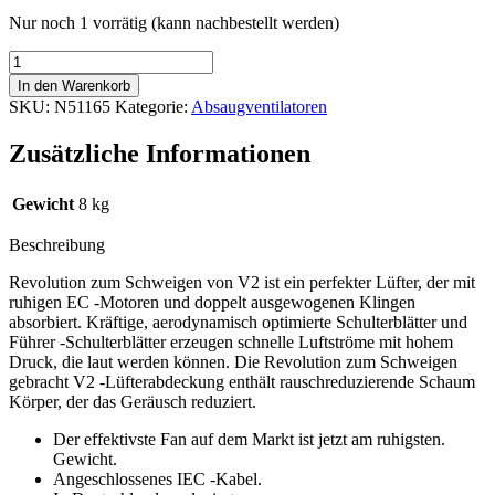
673,31 €
612,71 €.
Nur noch 1 vorrätig (kann nachbestellt werden)
SystemAir
Revolution
In den Warenkorb
Silenced
SKU:
N51165
Kategorie:
Absaugventilatoren
V2
250L
Zusätzliche Informationen
EC
Vector
250
Gewicht
8 kg
mm,
2102
Beschreibung
m3/h
Menge
Revolution zum Schweigen von V2 ist ein perfekter Lüfter, der mit
ruhigen EC -Motoren und doppelt ausgewogenen Klingen
absorbiert. Kräftige, aerodynamisch optimierte Schulterblätter und
Führer -Schulterblätter erzeugen schnelle Luftströme mit hohem
Druck, die laut werden können. Die Revolution zum Schweigen
gebracht V2 -Lüfterabdeckung enthält rauschreduzierende Schaum
Körper, der das Geräusch reduziert.
Der effektivste Fan auf dem Markt ist jetzt am ruhigsten.
Gewicht.
Angeschlossenes IEC -Kabel.