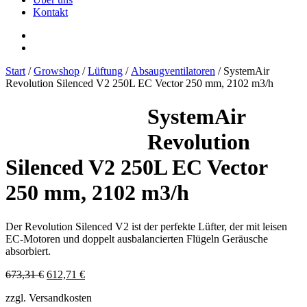
Kontakt
Start
/
Growshop
/
Lüftung
/
Absaugventilatoren
/ SystemAir
Revolution Silenced V2 250L EC Vector 250 mm, 2102 m3/h
SystemAir
Revolution
Silenced V2 250L EC Vector
250 mm, 2102 m3/h
Der Revolution Silenced V2 ist der perfekte Lüfter, der mit leisen
EC-Motoren und doppelt ausbalancierten Flügeln Geräusche
absorbiert.
Ursprünglicher
Aktueller
673,31
€
612,71
€
Preis
Preis
zzgl. Versandkosten
war:
ist: