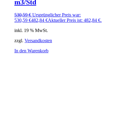
m3/Std
530,59
€
Ursprünglicher Preis war:
530,59 €
482,84
€
Aktueller Preis ist: 482,84 €.
inkl. 19 % MwSt.
zzgl.
Versandkosten
In den Warenkorb