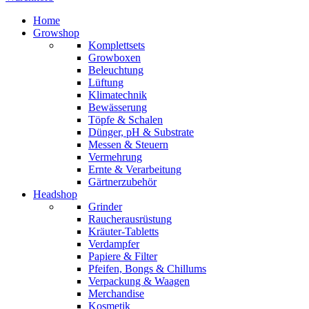
Home
Growshop
Komplettsets
Growboxen
Beleuchtung
Lüftung
Klimatechnik
Bewässerung
Töpfe & Schalen
Dünger, pH & Substrate
Messen & Steuern
Vermehrung
Ernte & Verarbeitung
Gärtnerzubehör
Headshop
Grinder
Raucherausrüstung
Kräuter-Tabletts
Verdampfer
Papiere & Filter
Pfeifen, Bongs & Chillums
Verpackung & Waagen
Merchandise
Kosmetik