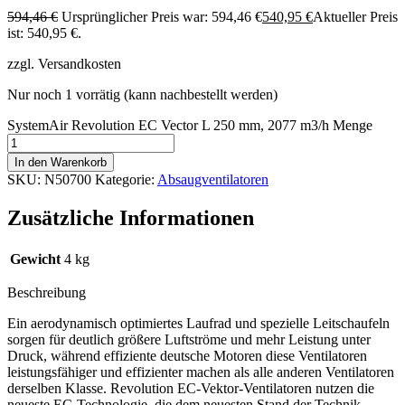
594,46
€
Ursprünglicher Preis war: 594,46 €
540,95
€
Aktueller Preis
ist: 540,95 €.
zzgl. Versandkosten
Nur noch 1 vorrätig (kann nachbestellt werden)
SystemAir Revolution EC Vector L 250 mm, 2077 m3/h Menge
In den Warenkorb
SKU:
N50700
Kategorie:
Absaugventilatoren
Zusätzliche Informationen
Gewicht
4 kg
Beschreibung
Ein aerodynamisch optimiertes Laufrad und spezielle Leitschaufeln
sorgen für deutlich größere Luftströme und mehr Leistung unter
Druck, während effiziente deutsche Motoren diese Ventilatoren
leistungsfähiger und effizienter machen als alle anderen Ventilatoren
derselben Klasse. Revolution EC-Vektor-Ventilatoren nutzen die
neueste EC-Technologie, die dem neuesten Stand der Technik