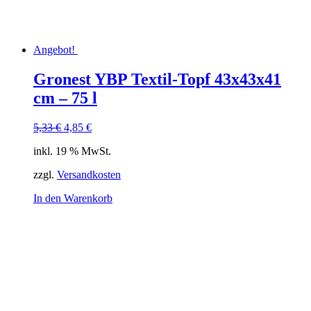
Angebot!
Gronest YBP Textil-Topf 43x43x41
cm – 75 l
Ursprünglicher
Aktueller
5,33
€
4,85
€
Preis
Preis
inkl. 19 % MwSt.
war:
ist:
5,33 €
4,85 €.
zzgl.
Versandkosten
In den Warenkorb