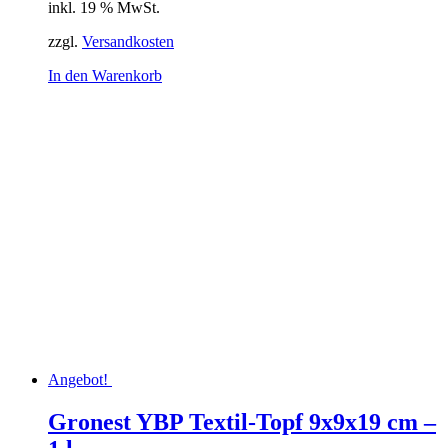
inkl. 19 % MwSt.
war:
ist:
2,40 €
2,18 €.
zzgl.
Versandkosten
In den Warenkorb
Angebot!
Gronest YBP Textil-Topf 9x9x19 cm –