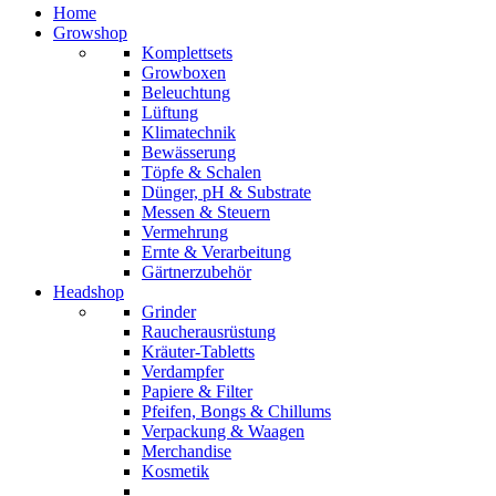
Home
Growshop
Komplettsets
Growboxen
Beleuchtung
Lüftung
Klimatechnik
Bewässerung
Töpfe & Schalen
Dünger, pH & Substrate
Messen & Steuern
Vermehrung
Ernte & Verarbeitung
Gärtnerzubehör
Headshop
Grinder
Raucherausrüstung
Kräuter-Tabletts
Verdampfer
Papiere & Filter
Pfeifen, Bongs & Chillums
Verpackung & Waagen
Merchandise
Kosmetik