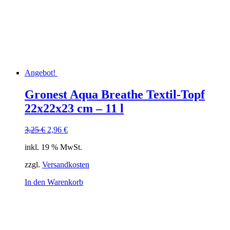
Angebot!
Gronest Aqua Breathe Textil-Topf
22x22x23 cm – 11 l
Ursprünglicher
Aktueller
3,25
€
2,96
€
Preis
Preis
inkl. 19 % MwSt.
war:
ist:
3,25 €
2,96 €.
zzgl.
Versandkosten
In den Warenkorb