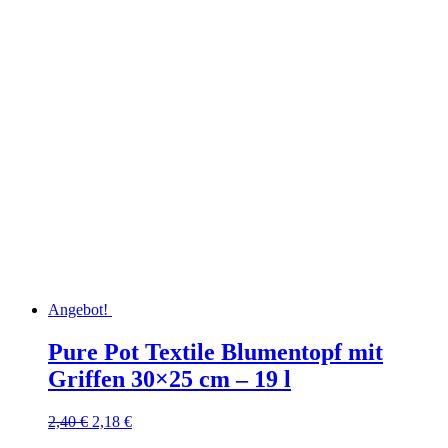
Angebot!
Pure Pot Textile Blumentopf mit
Griffen 30×25 cm – 19 l
Ursprünglicher
Aktueller
2,40
€
2,18
€
Preis
Preis