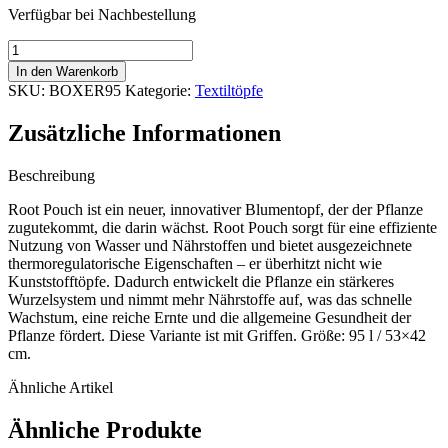
Verfügbar bei Nachbestellung
Root
Pouch
In den Warenkorb
Boxer
SKU:
BOXER95
Kategorie:
Textiltöpfe
Brown
Textil
Zusätzliche Informationen
Blumentopf
53x42
cm
Beschreibung
-
Root Pouch ist ein neuer, innovativer Blumentopf, der der Pflanze
95
zugutekommt, die darin wächst. Root Pouch sorgt für eine effiziente
l
Nutzung von Wasser und Nährstoffen und bietet ausgezeichnete
Menge
thermoregulatorische Eigenschaften – er überhitzt nicht wie
Kunststofftöpfe. Dadurch entwickelt die Pflanze ein stärkeres
Wurzelsystem und nimmt mehr Nährstoffe auf, was das schnelle
Wachstum, eine reiche Ernte und die allgemeine Gesundheit der
Pflanze fördert. Diese Variante ist mit Griffen. Größe: 95 l / 53×42
cm.
Ähnliche Artikel
Ähnliche Produkte