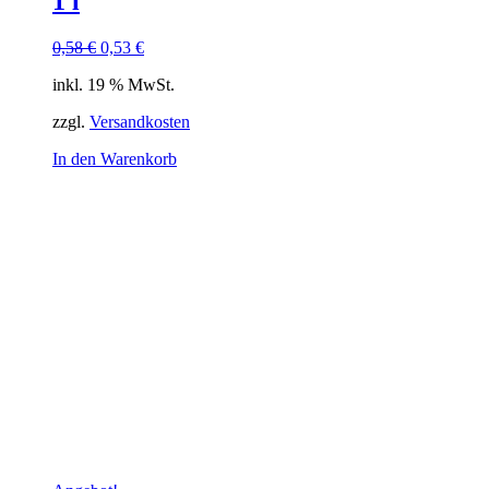
1 l
Ursprünglicher
Aktueller
0,58
€
0,53
€
Preis
Preis
inkl. 19 % MwSt.
war:
ist:
0,58 €
0,53 €.
zzgl.
Versandkosten
In den Warenkorb