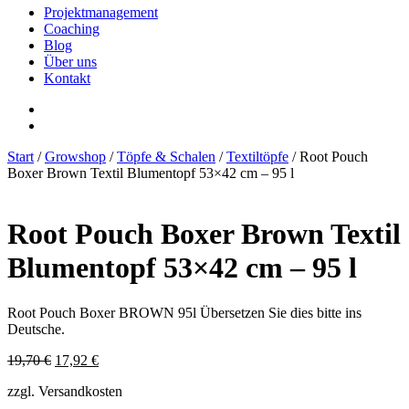
Projektmanagement
Coaching
Blog
Über uns
Kontakt
Start
/
Growshop
/
Töpfe & Schalen
/
Textiltöpfe
/ Root Pouch
Boxer Brown Textil Blumentopf 53×42 cm – 95 l
Root Pouch Boxer Brown Textil
Blumentopf 53×42 cm – 95 l
Root Pouch Boxer BROWN 95l Übersetzen Sie dies bitte ins
Deutsche.
Ursprünglicher
Aktueller
19,70
€
17,92
€
Preis
Preis
zzgl. Versandkosten
war:
ist:
19,70 €
17,92 €.