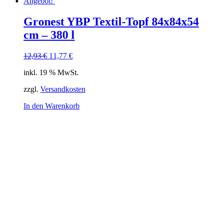
Angebot!
Gronest YBP Textil-Topf 84x84x54
cm – 380 l
Ursprünglicher
Aktueller
12,93
€
11,77
€
Preis
Preis
inkl. 19 % MwSt.
war:
ist:
12,93 €
11,77 €.
zzgl.
Versandkosten
In den Warenkorb