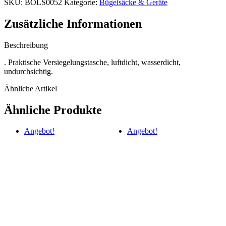
SKU:
BOLS0052
Kategorie:
Bügelsäcke & Geräte
Bag
Sealable
Zusätzliche Informationen
Silver
300x450
mm
Beschreibung
Menge
. Praktische Versiegelungstasche, luftdicht, wasserdicht,
undurchsichtig.
Ähnliche Artikel
Ähnliche Produkte
Angebot!
Angebot!