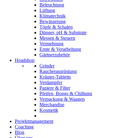
Beleuchtung
Lüftung
Klimatechnik
Bewässerung
Töpfe & Schalen
Dünger, pH & Substrate
Messen & Steuern
Vermehrung
Ernte & Verarbeitung
Gärtnerzubehör
Headshop
Grinder
Raucherausrüstung
Kräuter-Tabletts
Verdampfer
Papiere & Filter
Pfeifen, Bongs & Chillums
Verpackung & Waagen
Merchandise
Kosmetik
Projektmanagement
Coaching
Blog
Über uns