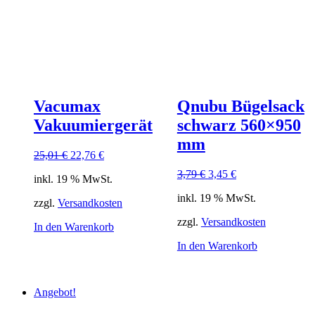
Vacumax
Qnubu Bügelsack
Vakuumiergerät
schwarz 560×950
mm
Ursprünglicher
Aktueller
25,01
€
22,76
€
Preis
Preis
Ursprünglicher
Aktueller
3,79
€
3,45
€
inkl. 19 % MwSt.
war:
ist:
Preis
Preis
25,01 €
22,76 €.
inkl. 19 % MwSt.
war:
ist:
zzgl.
Versandkosten
3,79 €
3,45 €.
zzgl.
Versandkosten
In den Warenkorb
In den Warenkorb
Angebot!