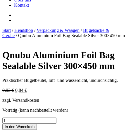
Kontakt
Start
/
Headshop
/
Verpackung & Waagen
/
Bügelsäcke &
Geräte
/ Qnubu Aluminium Foil Bag Sealable Silver 300×450 mm
Qnubu Aluminium Foil Bag
Sealable Silver 300×450 mm
Praktischer Bügelbeutel, luft- und wasserdicht, undurchsichtig.
Ursprünglicher
Aktueller
0,93
€
0,84
€
Preis
Preis
zzgl. Versandkosten
war:
ist:
0,93 €
0,84 €.
Vorrätig (kann nachbestellt werden)
Qnubu
Aluminium
In den Warenkorb
Foil