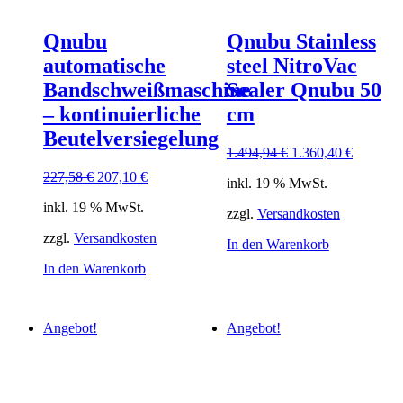
Qnubu
Qnubu Stainless
automatische
steel NitroVac
Bandschweißmaschine
Sealer Qnubu 50
– kontinuierliche
cm
Beutelversiegelung
Ursprünglicher
Aktuelle
1.494,94
€
1.360,40
€
Preis
Preis
Ursprünglicher
Aktueller
227,58
€
207,10
€
inkl. 19 % MwSt.
war:
ist:
Preis
Preis
1.494,94 €
1.360,40
inkl. 19 % MwSt.
war:
ist:
zzgl.
Versandkosten
227,58 €
207,10 €.
zzgl.
Versandkosten
In den Warenkorb
In den Warenkorb
Angebot!
Angebot!