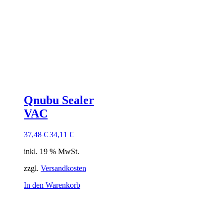
Qnubu Sealer
VAC
Ursprünglicher
Aktueller
37,48
€
34,11
€
Preis
Preis
inkl. 19 % MwSt.
war:
ist:
37,48 €
34,11 €.
zzgl.
Versandkosten
In den Warenkorb