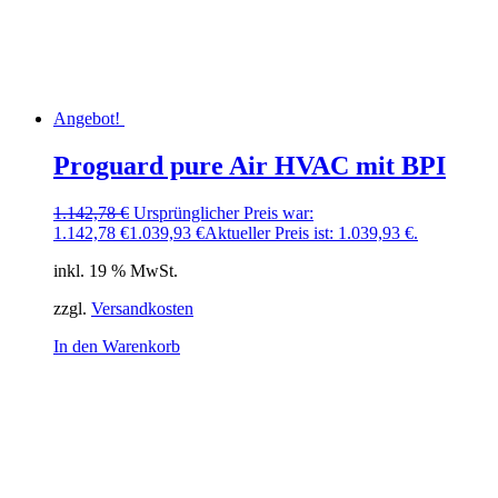
Angebot!
Proguard pure Air HVAC mit BPI
1.142,78
€
Ursprünglicher Preis war:
1.142,78 €
1.039,93
€
Aktueller Preis ist: 1.039,93 €.
inkl. 19 % MwSt.
zzgl.
Versandkosten
In den Warenkorb