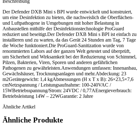
Beschreibung
Der Defender DXB Mini s BPI wurde entwickelt und konstruiert,
um eine Desinfektion zu bieten, die nachweislich die Oberflächen-
und Luftpathogene in Umgebungen mit hoher Belastung in
Anbaustellen mithilfe der Desinfektionstechnologie ProGuard
reduziert und beseitigt.Der Defender DXB Mini s BPI ist einfach zu
installieren und zu warten, da das Gerät 24 Stunden am Tag, 7 Tage
die Woche funktioniert.Die ProGuard-Sanitization wurde von
renommierten Labors auf der ganzen Welt getestet und überprüft,
um Sicherheit und Wirksamkeit bei der Reduzierung von Schimmel,
Pilzen, Bakterien, Viren, Sporen und anderen gefährlichen
Pathogenen zu gewährleisten.Anwendungen umfassen: Innenanbau,
Gewächshäuser, Trocknungsanlagen und mehr.Abdeckung: 23
m2Gerätegewicht: 1,4 kgAbmessungen (H x T x B): 26×23,5×7,6
cmNetzspannung / Leistungsaufnahme: 100-240VAC /
15WBetriebsspannung/Strom: 24VDC / 0,77AEnergieverbrauch:
Betriebsleistung 14W – 22WGarantie: 2 Jahre
Ähnliche Artikel
Ähnliche Produkte