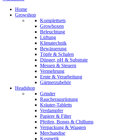
Home
Growshop
Komplettsets
Growboxen
Beleuchtung
Lüftung
Klimatechnik
Bewässerung
Töpfe & Schalen
Dünger, pH & Substrate
Messen & Steuern
Vermehrung
Ernte & Verarbeitung
Gärtnerzubehör
Headshop
Grinder
Raucherausrüstung
Kräuter-Tabletts
Verdampfer
Papiere & Filter
Pfeifen, Bongs & Chillums
Verpackung & Waagen
Merchandise
Kosmetik