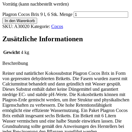
Vorrätig (kann nachbestellt werden)
Plagron Cocos Brix 9 l, 6 Stk. Menge
In den Warenkorb
SKU:
A30020
Kategorie:
Cocos
Zusätzliche Informationen
Gewicht
4 kg
Beschreibung
Reiner und natürlicher Kokossubstrat Plagron Cocos Brix in Form
von gepressten dehydrierten Briketts. Die Fasern wurden zuerst mit
Calciumnitrat behandelt und dann gründlich mit Wasser gespült.
Dieses Substrat enthält daher keine Düngemittel und garantiert
niedrige EC- und stabile pH-Werte. Die Kokosbriketts können mit
Plagron-Erde gemischt werden, um ihre Struktur und physikalischen
Eigenschaften zu verbessern. Die hohe Retentionsfähigkeit
ermöglicht eine effiziente Wassernutzung. Ein Paket Plagron Cocos
Brix enthält insgesamt sechs Briketts. Ein Brikett mit 6 Litern
Wasser vermischen und eine halbe Stunde einwirken lassen. Die
Grundnahrung sollte gemäß den Anweisungen des Herstellers bei
jeder Bewässerung den Pflanzen zugeführt werden.