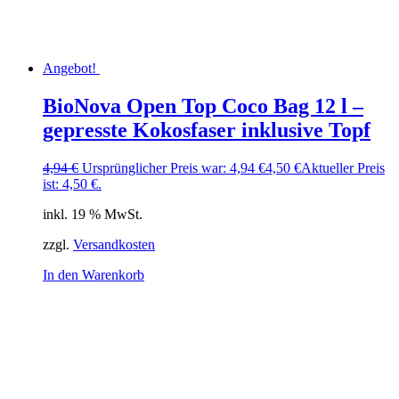
Angebot!
BioNova Open Top Coco Bag 12 l –
gepresste Kokosfaser inklusive Topf
4,94
€
Ursprünglicher Preis war: 4,94 €
4,50
€
Aktueller Preis
ist: 4,50 €.
inkl. 19 % MwSt.
zzgl.
Versandkosten
In den Warenkorb