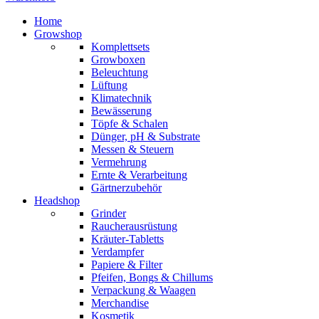
Home
Growshop
Komplettsets
Growboxen
Beleuchtung
Lüftung
Klimatechnik
Bewässerung
Töpfe & Schalen
Dünger, pH & Substrate
Messen & Steuern
Vermehrung
Ernte & Verarbeitung
Gärtnerzubehör
Headshop
Grinder
Raucherausrüstung
Kräuter-Tabletts
Verdampfer
Papiere & Filter
Pfeifen, Bongs & Chillums
Verpackung & Waagen
Merchandise
Kosmetik