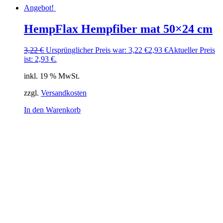
Angebot!
HempFlax Hempfiber mat 50×24 cm
3,22
€
Ursprünglicher Preis war: 3,22 €
2,93
€
Aktueller Preis
ist: 2,93 €.
inkl. 19 % MwSt.
zzgl.
Versandkosten
In den Warenkorb