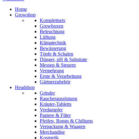
Home
Growshop
Komplettsets
Growboxen
Beleuchtung
Lüftung
Klimatechnik
Bewässerung
Töpfe & Schalen
Dünger, pH & Substrate
Messen & Steuern
Vermehrung
Ernte & Verarbeitung
Gärtnerzubehör
Headshop
Grinder
Raucherausrüstung
Kräuter-Tabletts
Verdampfer
Papiere & Filter
Pfeifen, Bongs & Chillums
Verpackung & Waagen
Merchandise
Kosmetik