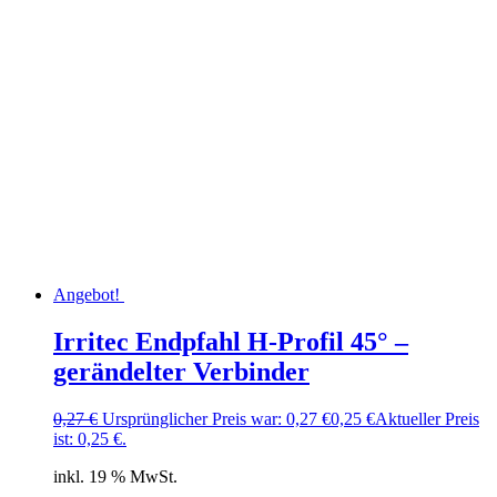
Angebot!
Irritec Endpfahl H-Profil 45° –
gerändelter Verbinder
0,27
€
Ursprünglicher Preis war: 0,27 €
0,25
€
Aktueller Preis
ist: 0,25 €.
inkl. 19 % MwSt.