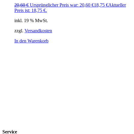
20,60
€
Ursprünglicher Preis war: 20,60 €
18,75
€
Aktueller
Preis ist: 18,75 €.
inkl. 19 % MwSt.
zzgl.
Versandkosten
In den Warenkorb
Service