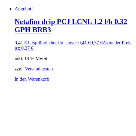
Angebot!
Netafim drip PCJ LCNL 1.2 l/h 0.32
GPH BRB3
0,41
€
Ursprünglicher Preis war: 0,41 €
0,37
€
Aktueller Preis
ist: 0,37 €.
inkl. 19 % MwSt.
zzgl.
Versandkosten
In den Warenkorb