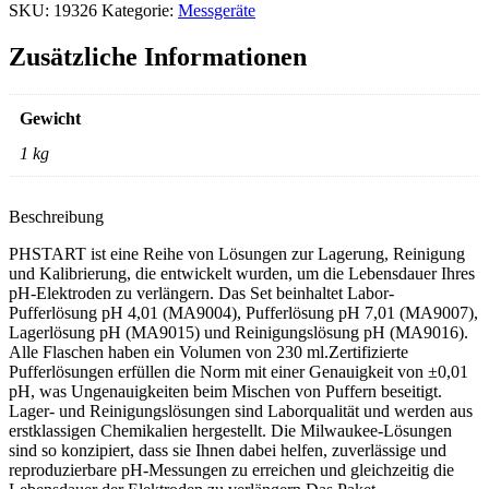
Kit
SKU:
19326
Kategorie:
Messgeräte
for
pH
Zusätzliche Informationen
meter
and
tester
Gewicht
Menge
1 kg
Beschreibung
PHSTART ist eine Reihe von Lösungen zur Lagerung, Reinigung
und Kalibrierung, die entwickelt wurden, um die Lebensdauer Ihres
pH-Elektroden zu verlängern. Das Set beinhaltet Labor-
Pufferlösung pH 4,01 (MA9004), Pufferlösung pH 7,01 (MA9007),
Lagerlösung pH (MA9015) und Reinigungslösung pH (MA9016).
Alle Flaschen haben ein Volumen von 230 ml.Zertifizierte
Pufferlösungen erfüllen die Norm mit einer Genauigkeit von ±0,01
pH, was Ungenauigkeiten beim Mischen von Puffern beseitigt.
Lager- und Reinigungslösungen sind Laborqualität und werden aus
erstklassigen Chemikalien hergestellt. Die Milwaukee-Lösungen
sind so konzipiert, dass sie Ihnen dabei helfen, zuverlässige und
reproduzierbare pH-Messungen zu erreichen und gleichzeitig die