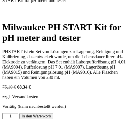
START Kit for pH meter and tester
Milwaukee PH START Kit for
pH meter and tester
PHSTART ist ein Set von Lösungen zur Lagerung, Reinigung und
Kalibrierung, das entwickelt wurde, um die Lebensdauer Ihrer pH-
Elektrode zu verlängern. Das Set enthält Laborpufferlösung pH 4,01
(MA9004), Pufferlösung pH 7,01 (MA9007), Lagerlösung pH
(MA9015) und Reinigungslösung pH (MA9016). Alle Flaschen
haben ein Volumen von 230 ml.
Ursprünglicher
Aktueller
75,10
€
68,34
€
Preis
Preis
zzgl. Versandkosten
war:
ist:
75,10 €
68,34 €.
Vorrätig (kann nachbestellt werden)
Milwaukee
In den Warenkorb
PH
START