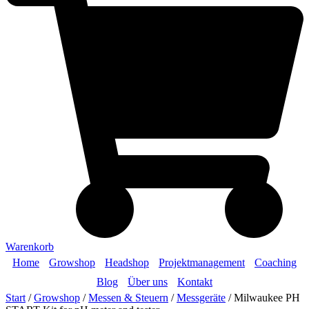
Warenkorb
Home
Growshop
Headshop
Projektmanagement
Coaching
Blog
Über uns
Kontakt
Start
/
Growshop
/
Messen & Steuern
/
Messgeräte
/ Milwaukee PH