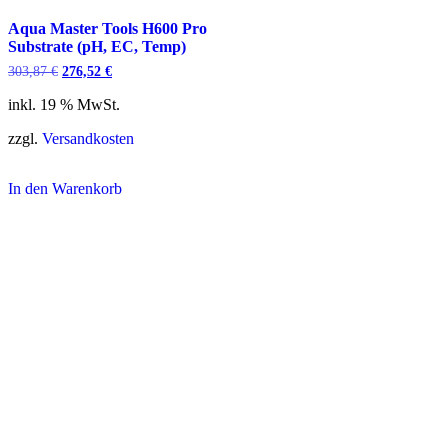
Aqua Master Tools H600 Pro
Substrate (pH, EC, Temp)
Ursprünglicher
Aktueller
303,87
€
276,52
€
Preis
Preis
war:
ist:
inkl. 19 % MwSt.
303,87 €
276,52 €.
zzgl.
Versandkosten
In den Warenkorb