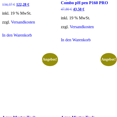
Combo pH pen P160 PRO
Ursprünglicher
Aktueller
134,37
€
122,28
€
Preis
Preis
Ursprünglicher
Aktueller
47,80
€
43,50
€
war:
ist:
inkl. 19 % MwSt.
Preis
Preis
134,37 €
122,28 €.
war:
ist:
inkl. 19 % MwSt.
47,80 €
43,50 €.
zzgl.
Versandkosten
zzgl.
Versandkosten
In den Warenkorb
In den Warenkorb
Angebot!
Angebot!