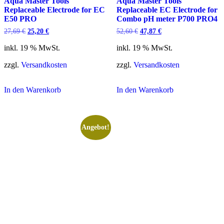
Aqua Master Tools
Aqua Master Tools
Replaceable Electrode for EC
Replaceable EC Electrode for
E50 PRO
Combo pH meter P700 PRO4
Ursprünglicher
Aktueller
Ursprünglicher
Aktueller
27,69
€
25,20
€
52,60
€
47,87
€
Preis
Preis
Preis
Preis
war:
ist:
war:
ist:
inkl. 19 % MwSt.
inkl. 19 % MwSt.
27,69 €
25,20 €.
52,60 €
47,87 €.
zzgl.
Versandkosten
zzgl.
Versandkosten
In den Warenkorb
In den Warenkorb
Angebot!