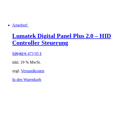
Angebot!
Lumatek Digital Panel Plus 2.0 – HID
Controller Steuerung
Ursprünglicher
Aktueller
520,82
€
473,95
€
Preis
Preis
inkl. 19 % MwSt.
war:
ist:
520,82 €
473,95 €.
zzgl.
Versandkosten
In den Warenkorb