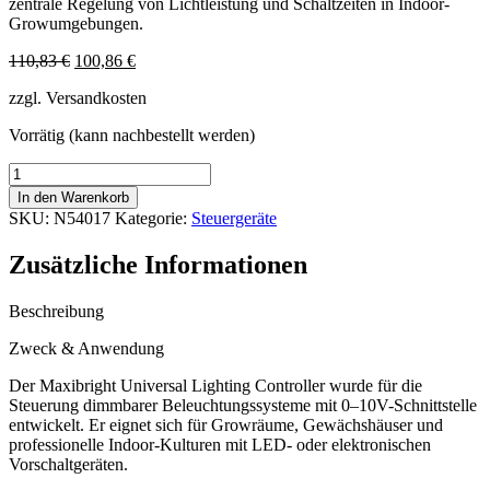
zentrale Regelung von Lichtleistung und Schaltzeiten in Indoor-
Growumgebungen.
Ursprünglicher
Aktueller
110,83
€
100,86
€
Preis
Preis
zzgl. Versandkosten
war:
ist:
110,83 €
100,86 €.
Vorrätig (kann nachbestellt werden)
Maxibright
Universal
In den Warenkorb
Lighting
SKU:
N54017
Kategorie:
Steuergeräte
Controller
0–
Zusätzliche Informationen
10V
–
Lichtsteuerung
Beschreibung
Menge
Zweck & Anwendung
Der Maxibright Universal Lighting Controller wurde für die
Steuerung dimmbarer Beleuchtungssysteme mit 0–10V-Schnittstelle
entwickelt. Er eignet sich für Growräume, Gewächshäuser und
professionelle Indoor-Kulturen mit LED- oder elektronischen
Vorschaltgeräten.