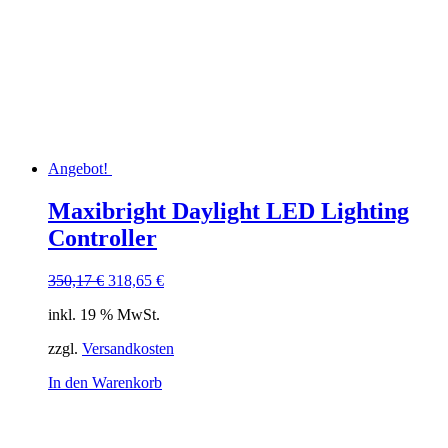
Angebot!
Maxibright Daylight LED Lighting
Controller
Ursprünglicher
Aktueller
350,17
€
318,65
€
Preis
Preis
inkl. 19 % MwSt.
war:
ist:
350,17 €
318,65 €.
zzgl.
Versandkosten
In den Warenkorb