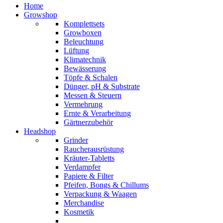
Home
Growshop
Komplettsets
Growboxen
Beleuchtung
Lüftung
Klimatechnik
Bewässerung
Töpfe & Schalen
Dünger, pH & Substrate
Messen & Steuern
Vermehrung
Ernte & Verarbeitung
Gärtnerzubehör
Headshop
Grinder
Raucherausrüstung
Kräuter-Tabletts
Verdampfer
Papiere & Filter
Pfeifen, Bongs & Chillums
Verpackung & Waagen
Merchandise
Kosmetik