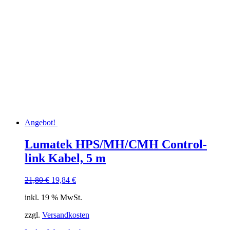
Angebot!
Lumatek HPS/MH/CMH Control-
link Kabel, 5 m
Ursprünglicher
Aktueller
21,80
€
19,84
€
Preis
Preis
inkl. 19 % MwSt.
war:
ist:
21,80 €
19,84 €.
zzgl.
Versandkosten