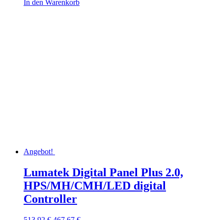
In den Warenkorb
Angebot!
Lumatek Digital Panel Plus 2.0,
HPS/MH/CMH/LED digital
Controller
Ursprünglicher
Aktueller
513,92
€
467,67
€