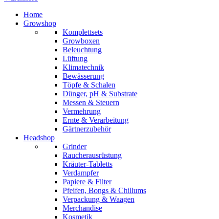
Home
Growshop
Komplettsets
Growboxen
Beleuchtung
Lüftung
Klimatechnik
Bewässerung
Töpfe & Schalen
Dünger, pH & Substrate
Messen & Steuern
Vermehrung
Ernte & Verarbeitung
Gärtnerzubehör
Headshop
Grinder
Raucherausrüstung
Kräuter-Tabletts
Verdampfer
Papiere & Filter
Pfeifen, Bongs & Chillums
Verpackung & Waagen
Merchandise
Kosmetik