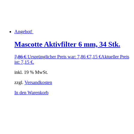
Angebot!
Mascotte Aktivfilter 6 mm, 34 Stk.
7,86
€
Ursprünglicher Preis war: 7,86 €
7,15
€
Aktueller Preis
ist: 7,15 €.
inkl. 19 % MwSt.
zzgl.
Versandkosten
In den Warenkorb