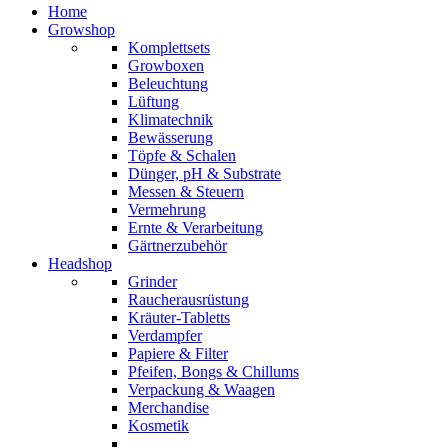
Home
Growshop
Komplettsets
Growboxen
Beleuchtung
Lüftung
Klimatechnik
Bewässerung
Töpfe & Schalen
Dünger, pH & Substrate
Messen & Steuern
Vermehrung
Ernte & Verarbeitung
Gärtnerzubehör
Headshop
Grinder
Raucherausrüstung
Kräuter-Tabletts
Verdampfer
Papiere & Filter
Pfeifen, Bongs & Chillums
Verpackung & Waagen
Merchandise
Kosmetik