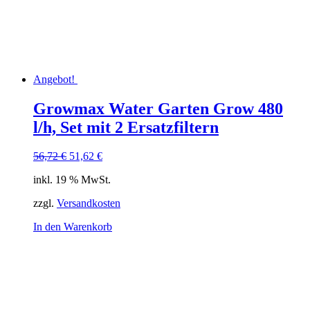
Angebot!
Growmax Water Garten Grow 480
l/h, Set mit 2 Ersatzfiltern
Ursprünglicher
Aktueller
56,72
€
51,62
€
Preis
Preis
inkl. 19 % MwSt.
war:
ist:
56,72 €
51,62 €.
zzgl.
Versandkosten
In den Warenkorb