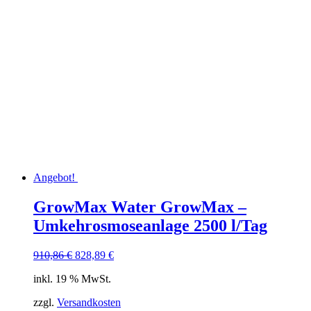
Angebot!
GrowMax Water GrowMax –
Umkehrosmoseanlage 2500 l/Tag
Ursprünglicher
Aktueller
910,86
€
828,89
€
Preis
Preis
inkl. 19 % MwSt.
war:
ist:
910,86 €
828,89 €.
zzgl.
Versandkosten