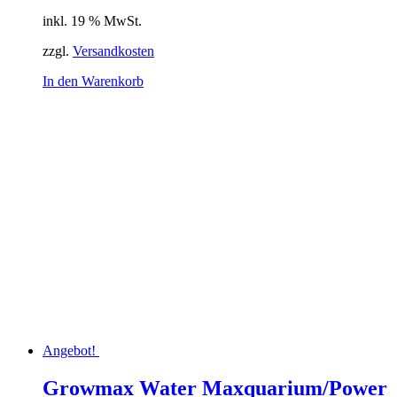
Preis
Preis
inkl. 19 % MwSt.
war:
ist:
330,57 €
300,82 €.
zzgl.
Versandkosten
In den Warenkorb
Angebot!
Growmax Water Maxquarium/Power