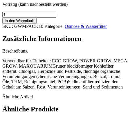
Vorrätig (kann nachbestellt werden)
Growmax
Water
In den Warenkorb
10"
SKU:
GWMPACK10
Kategorie:
Osmose & Wasserfilter
mit
2
Zusätzliche Informationen
Ersatzfiltern.
Menge
Beschreibung
Verwendbar für Einheiten: ECO GROW, POWER GROW, MEGA
GROW, MAXQUARIUMGrüner blockförmiger Kohlefilter
entfernt: Chlorgas, Herbizide und Pestizide, flüchtige organische
Verunreinigungen (chemische Verunreinigungen, Benzol, Toluol,
Öle, THM, Reinigungsmittel, PCB)Sedimentfilter reduziert den
Gehalt an: Salzen, Rost, Verunreinigungen, Sand und Sedimenten
Ähnliche Artikel
Ähnliche Produkte