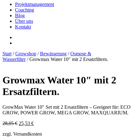
Projektmanagement
Coaching
Blog
Über uns
Kontakt
Start
/
Growshop
/
Bewässerung
/
Osmose &
Wasserfilter
/ Growmax Water 10″ mit 2 Ersatzfiltern.
Growmax Water 10″ mit 2
Ersatzfiltern.
GrowMax Water 10″ Set mit 2 Ersatzfiltern – Geeignet für: ECO
GROW, POWER GROW, MEGA GROW, MAXQUARIUM.
Ursprünglicher
Aktueller
28,05
€
25,53
€
Preis
Preis
zzgl. Versandkosten
war:
ist:
28,05 €
25,53 €.