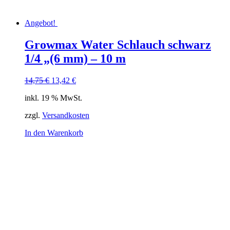
Angebot!
Growmax Water Schlauch schwarz
1/4 „(6 mm) – 10 m
Ursprünglicher
Aktueller
14,75
€
13,42
€
Preis
Preis
inkl. 19 % MwSt.
war:
ist:
14,75 €
13,42 €.
zzgl.
Versandkosten
In den Warenkorb