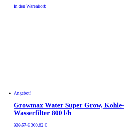
In den Warenkorb
Angebot!
Growmax Water Super Grow, Kohle-
Wasserfilter 800 l/h
Ursprünglicher
Aktueller
330,57
€
300,82
€