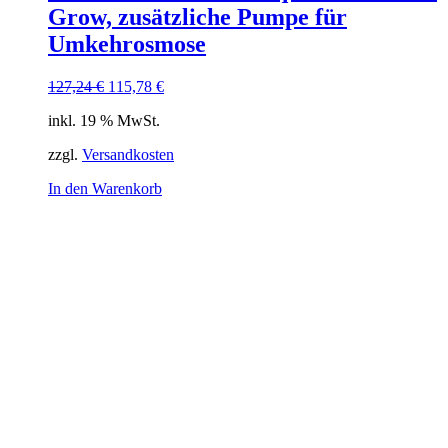
Grow, zusätzliche Pumpe für
Umkehrosmose
Ursprünglicher
Aktueller
127,24
€
115,78
€
Preis
Preis
inkl. 19 % MwSt.
war:
ist:
127,24 €
115,78 €.
zzgl.
Versandkosten
In den Warenkorb