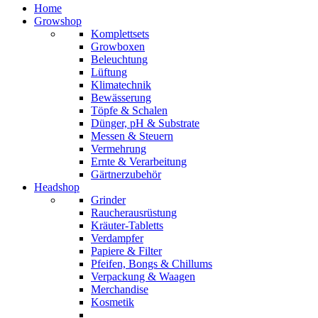
Home
Growshop
Komplettsets
Growboxen
Beleuchtung
Lüftung
Klimatechnik
Bewässerung
Töpfe & Schalen
Dünger, pH & Substrate
Messen & Steuern
Vermehrung
Ernte & Verarbeitung
Gärtnerzubehör
Headshop
Grinder
Raucherausrüstung
Kräuter-Tabletts
Verdampfer
Papiere & Filter
Pfeifen, Bongs & Chillums
Verpackung & Waagen
Merchandise
Kosmetik