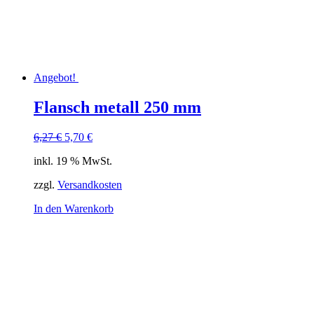
Angebot!
Flansch metall 250 mm
Ursprünglicher
Aktueller
6,27
€
5,70
€
Preis
Preis
inkl. 19 % MwSt.
war:
ist:
6,27 €
5,70 €.
zzgl.
Versandkosten
In den Warenkorb