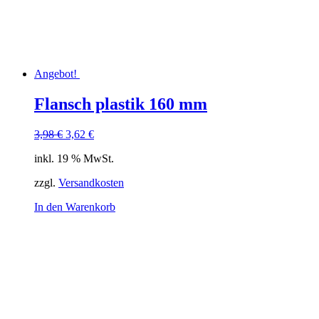
Angebot!
Flansch plastik 160 mm
Ursprünglicher
Aktueller
3,98
€
3,62
€
Preis
Preis
inkl. 19 % MwSt.
war:
ist:
3,98 €
3,62 €.
zzgl.
Versandkosten
In den Warenkorb