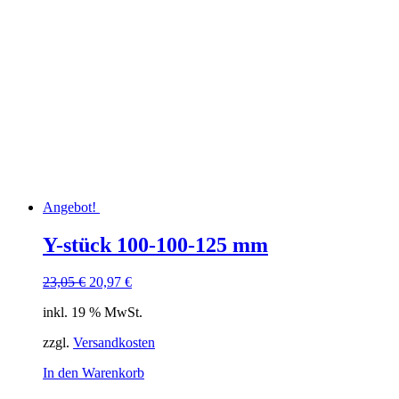
Angebot!
Y-stück 100-100-125 mm
Ursprünglicher
Aktueller
23,05
€
20,97
€
Preis
Preis
inkl. 19 % MwSt.
war:
ist:
23,05 €
20,97 €.
zzgl.
Versandkosten
In den Warenkorb