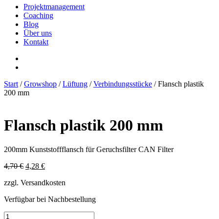
Projektmanagement
Coaching
Blog
Über uns
Kontakt
Start
/
Growshop
/
Lüftung
/
Verbindungsstücke
/ Flansch plastik
200 mm
Flansch plastik 200 mm
200mm Kunststoffflansch für Geruchsfilter CAN Filter
Ursprünglicher
Aktueller
4,70
€
4,28
€
Preis
Preis
zzgl. Versandkosten
war:
ist:
4,70 €
4,28 €.
Verfügbar bei Nachbestellung
Flansch