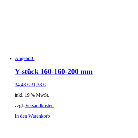
Angebot!
Y-stück 160-160-200 mm
Ursprünglicher
Aktueller
34,48
€
31,38
€
Preis
Preis
inkl. 19 % MwSt.
war:
ist:
34,48 €
31,38 €.
zzgl.
Versandkosten
In den Warenkorb