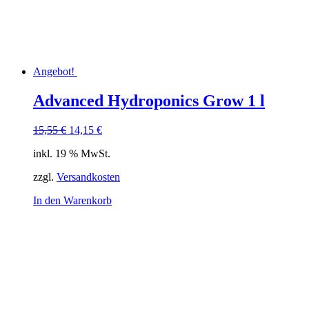
Angebot!
Advanced Hydroponics Grow 1 l
Ursprünglicher
Aktueller
15,55
€
14,15
€
Preis
Preis
inkl. 19 % MwSt.
war:
ist:
15,55 €
14,15 €.
zzgl.
Versandkosten
In den Warenkorb