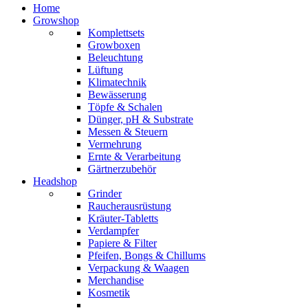
Home
Growshop
Komplettsets
Growboxen
Beleuchtung
Lüftung
Klimatechnik
Bewässerung
Töpfe & Schalen
Dünger, pH & Substrate
Messen & Steuern
Vermehrung
Ernte & Verarbeitung
Gärtnerzubehör
Headshop
Grinder
Raucherausrüstung
Kräuter-Tabletts
Verdampfer
Papiere & Filter
Pfeifen, Bongs & Chillums
Verpackung & Waagen
Merchandise
Kosmetik