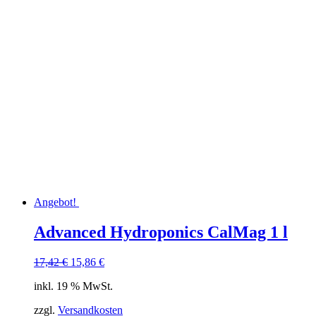
Angebot!
Advanced Hydroponics CalMag 1 l
Ursprünglicher
Aktueller
17,42
€
15,86
€
Preis
Preis
inkl. 19 % MwSt.
war:
ist:
17,42 €
15,86 €.
zzgl.
Versandkosten