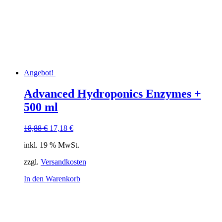
Angebot!
Advanced Hydroponics Enzymes +
500 ml
Ursprünglicher
Aktueller
18,88
€
17,18
€
Preis
Preis
inkl. 19 % MwSt.
war:
ist:
18,88 €
17,18 €.
zzgl.
Versandkosten
In den Warenkorb