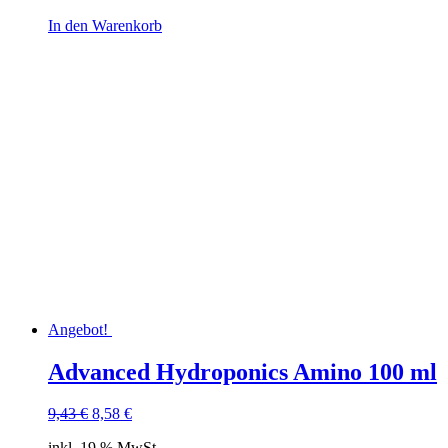
In den Warenkorb
Angebot!
Advanced Hydroponics Amino 100 ml
Ursprünglicher
Aktueller
9,43
€
8,58
€
Preis
Preis
inkl. 19 % MwSt.