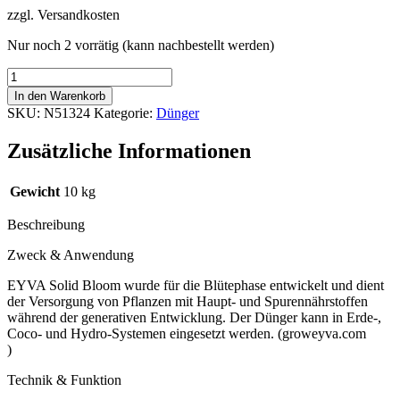
zzgl. Versandkosten
war:
ist:
218,63 €
198,95 €.
Nur noch 2 vorrätig (kann nachbestellt werden)
EYVA
Solid
In den Warenkorb
Bloom
SKU:
N51324
Kategorie:
Dünger
10
kg
Zusätzliche Informationen
–
Pulver-
Blütedünger
Gewicht
10 kg
Menge
Beschreibung
Zweck & Anwendung
EYVA Solid Bloom wurde für die Blütephase entwickelt und dient
der Versorgung von Pflanzen mit Haupt- und Spurennährstoffen
während der generativen Entwicklung. Der Dünger kann in Erde-,
Coco- und Hydro-Systemen eingesetzt werden. (groweyva.com
)
Technik & Funktion