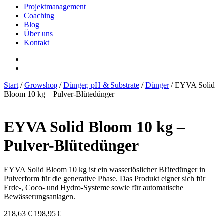
Projektmanagement
Coaching
Blog
Über uns
Kontakt
Start
/
Growshop
/
Dünger, pH & Substrate
/
Dünger
/ EYVA Solid
Bloom 10 kg – Pulver-Blütedünger
EYVA Solid Bloom 10 kg –
Pulver-Blütedünger
EYVA Solid Bloom 10 kg ist ein wasserlöslicher Blütedünger in
Pulverform für die generative Phase. Das Produkt eignet sich für
Erde-, Coco- und Hydro-Systeme sowie für automatische
Bewässerungsanlagen.
Ursprünglicher
Aktueller
218,63
€
198,95
€
Preis
Preis