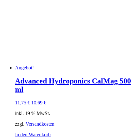
Angebot!
Advanced Hydroponics CalMag 500
ml
Ursprünglicher
Aktueller
11,75
€
10,69
€
Preis
Preis
inkl. 19 % MwSt.
war:
ist:
11,75 €
10,69 €.
zzgl.
Versandkosten
In den Warenkorb