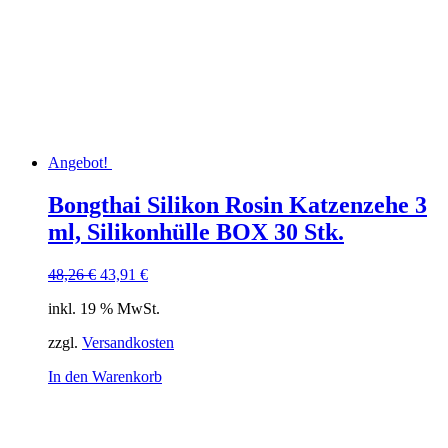
Angebot!
Bongthai Silikon Rosin Katzenzehe 3
ml, Silikonhülle BOX 30 Stk.
Ursprünglicher
Aktueller
48,26
€
43,91
€
Preis
Preis
inkl. 19 % MwSt.
war:
ist:
48,26 €
43,91 €.
zzgl.
Versandkosten
In den Warenkorb