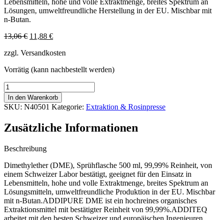
Lebensmitteln, hohe und volle Extraktmenge, breites Spektrum an
Lösungen, umweltfreundliche Herstellung in der EU. Mischbar mit
n-Butan.
Ursprünglicher
Aktueller
13,06
€
11,88
€
Preis
Preis
zzgl. Versandkosten
war:
ist:
13,06 €
11,88 €.
Vorrätig (kann nachbestellt werden)
Dimethylether
(DME)
In den Warenkorb
99,99
SKU:
N40501
Kategorie:
Extraktion & Rosinpresse
%
für
Zusätzliche Informationen
Addipure
PEO
Extraktor,
Beschreibung
Spray,
Dimethylether (DME), Sprühflasche 500 ml, 99,99% Reinheit, von
500
einem Schweizer Labor bestätigt, geeignet für den Einsatz in
ml
Lebensmitteln, hohe und volle Extraktmenge, breites Spektrum an
Menge
Lösungsmitteln, umweltfreundliche Produktion in der EU. Mischbar
mit n-Butan.ADDIPURE DME ist ein hochreines organisches
Extraktionsmittel mit bestätigter Reinheit von 99,99%.ADDITEQ
arbeitet mit den besten Schweizer und europäischen Ingenieuren