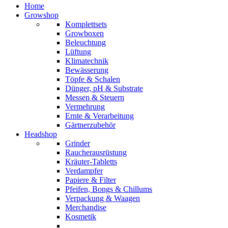
Home
Growshop
Komplettsets
Growboxen
Beleuchtung
Lüftung
Klimatechnik
Bewässerung
Töpfe & Schalen
Dünger, pH & Substrate
Messen & Steuern
Vermehrung
Ernte & Verarbeitung
Gärtnerzubehör
Headshop
Grinder
Raucherausrüstung
Kräuter-Tabletts
Verdampfer
Papiere & Filter
Pfeifen, Bongs & Chillums
Verpackung & Waagen
Merchandise
Kosmetik