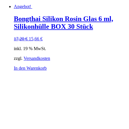
Angebot!
Bongthai Silikon Rosin Glas 6 ml,
Silikonhülle BOX 30 Stück
Ursprünglicher
Aktueller
17,20
€
15,66
€
Preis
Preis
inkl. 19 % MwSt.
war:
ist:
17,20 €
15,66 €.
zzgl.
Versandkosten
In den Warenkorb