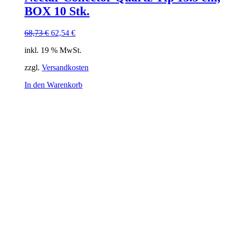
BOX 10 Stk.
Ursprünglicher
Aktueller
68,73
€
62,54
€
Preis
Preis
inkl. 19 % MwSt.
war:
ist:
68,73 €
62,54 €.
zzgl.
Versandkosten
In den Warenkorb