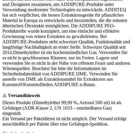
und Designern zusammen, um ADDIPURE-Produkte unter
Verwendung modernster Technologien zu entwickeln. ADDITEQ
hat sich verpflichtet, die besten Extraktionsgeräte für pflanzliches
Material in Europa zu entwickeln und herzustellen, die die reinsten
ätherischen Ölextrakte ermöglichen. Die ADDIPURE PEO-
Produktreihe wurde konzipiert, um eine einfache und effektive
Gewinnung von reinen Extrakten zu gewährleisten. Bei
ADDIPURE-Produkten steht schweizer Qualität, Funktionalität und
langfristige Nachhaltigkeit an erster Stelle. Schweizer Qualität seit
2014.Dimethylether ist ein hochentzündliches Gas. Verwenden Sie
es nicht in geschlossenen Räumen, nur im Freien. Lagern und
verwenden Sie es nicht in der Nähe von offenem Feuer und anderen
Wärmequellen. Beachten Sie bitte die Informationen im
Sicherheitsdatenblatt von ADDIPURE DME. Verwenden Sie
anstelle von DME als Extraktionsmittel für Extraktoren aus
Kunststoff/Kunststoffteilen ADDIPURE n-Butan.
⚠️
Versandhinweis
Dieses Produkt (Dimethylether 99,99 %, Aerosol 500 ml) ist als
Gefahrgut (ADR-Klasse 2, UN 1033 – entzündbares Gas)
eingestuft.
Ein Versand per Paketdienst ist nicht möglich. Der Versand erfolgt
ausschließlich per Palette über eine Gefahrgut-Spedition.