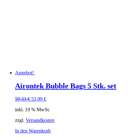
Angebot!
Airontek Bubble Bags 5 Stk. set
Ursprünglicher
Aktueller
59,33
€
53,99
€
Preis
Preis
inkl. 19 % MwSt.
war:
ist:
59,33 €
53,99 €.
zzgl.
Versandkosten
In den Warenkorb