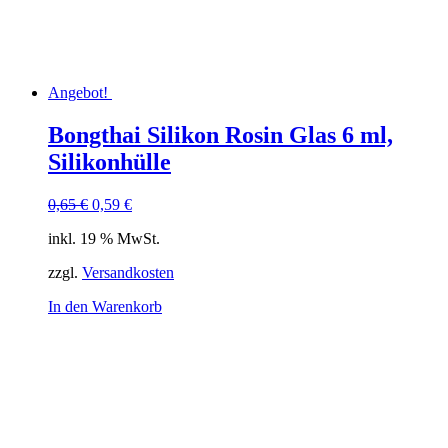
Angebot!
Bongthai Silikon Rosin Glas 6 ml,
Silikonhülle
Ursprünglicher
Aktueller
0,65
€
0,59
€
Preis
Preis
inkl. 19 % MwSt.
war:
ist:
0,65 €
0,59 €.
zzgl.
Versandkosten
In den Warenkorb