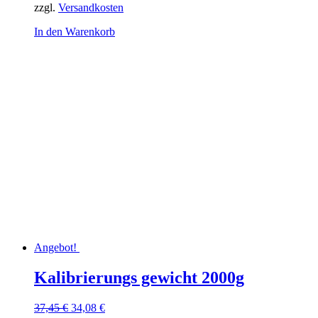
zzgl.
Versandkosten
In den Warenkorb
Angebot!
Kalibrierungs gewicht 2000g
Ursprünglicher
Aktueller
37,45
€
34,08
€