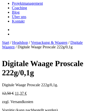
Projektmanagement
Coaching
Blog
Über uns
Kontakt
Start
/
Headshop
/
Verpackung & Waagen
/
Digitale
Waagen
/ Digitale Waage Proscale 222g/0,1g
Digitale Waage Proscale
222g/0,1g
Digitale Waage Proscale 222g/0,1g.
Ursprünglicher
Aktueller
12,50
€
11,37
€
Preis
Preis
zzgl. Versandkosten
war:
ist:
12,50 €
11,37 €.
Vorrätig (kann nachbestellt werden)