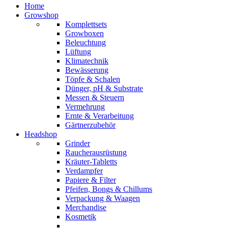
Home
Growshop
Komplettsets
Growboxen
Beleuchtung
Lüftung
Klimatechnik
Bewässerung
Töpfe & Schalen
Dünger, pH & Substrate
Messen & Steuern
Vermehrung
Ernte & Verarbeitung
Gärtnerzubehör
Headshop
Grinder
Raucherausrüstung
Kräuter-Tabletts
Verdampfer
Papiere & Filter
Pfeifen, Bongs & Chillums
Verpackung & Waagen
Merchandise
Kosmetik