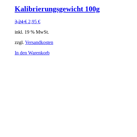
Kalibrierungsgewicht 100g
Ursprünglicher
Aktueller
3,24
€
2,95
€
Preis
Preis
inkl. 19 % MwSt.
war:
ist:
3,24 €
2,95 €.
zzgl.
Versandkosten
In den Warenkorb