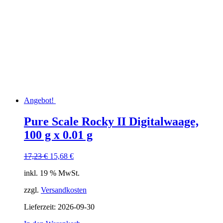
Angebot!
Pure Scale Rocky II Digitalwaage,
100 g x 0.01 g
Ursprünglicher
Aktueller
17,23
€
15,68
€
Preis
Preis
inkl. 19 % MwSt.
war:
ist:
17,23 €
15,68 €.
zzgl.
Versandkosten
Lieferzeit:
2026-09-30