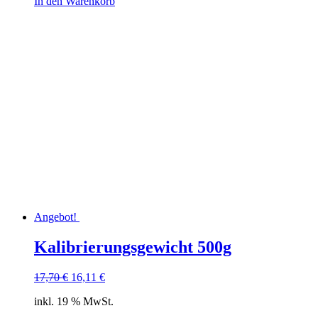
In den Warenkorb
Angebot!
Kalibrierungsgewicht 500g
Ursprünglicher
Aktueller
17,70
€
16,11
€
Preis
Preis
inkl. 19 % MwSt.
war:
ist:
17,70 €
16,11 €.