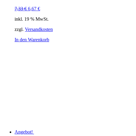
Ursprünglicher
Aktueller
7,33
€
6,67
€
Preis
Preis
inkl. 19 % MwSt.
war:
ist:
7,33 €
6,67 €.
zzgl.
Versandkosten
In den Warenkorb
Angebot!