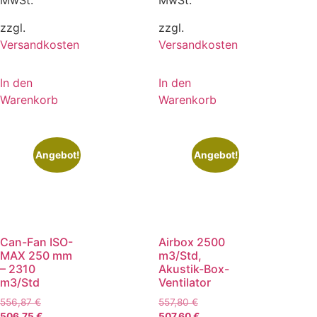
MwSt.
MwSt.
zzgl.
zzgl.
Versandkosten
Versandkosten
In den
In den
Warenkorb
Warenkorb
Angebot!
Angebot!
Can-Fan ISO-
Airbox 2500
MAX 250 mm
m3/Std,
– 2310
Akustik-Box-
m3/Std
Ventilator
556,87
€
557,80
€
506,75
€
507,60
€