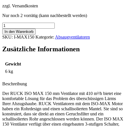
Preis
Preis
zzgl. Versandkosten
war:
ist:
371,14 €
337,73 €.
Nur noch 2 vorrätig (kann nachbestellt werden)
Can-
Fan
In den Warenkorb
ISO-
SKU:
I-MAX150
Kategorie:
Absaugventilatoren
MAX
150
Zusätzliche Informationen
mm
-
410
Gewicht
m3/Std
Menge
6 kg
Beschreibung
Der RUCK ISO MAX 150 mm Ventilator mit 410 m³/h bietet eine
komfortable Lösung für das Problem des überschüssigen Lärms
Ihrer Abzugshaube. RUCK Ventilatoren mit dem ISO-MAX Motor
haben ein Rohrdesign und einen schallisolierten Mantel. Sie sind so
konstruiert, dass sie direkt an einen Geruchsfilter und ein
schallisoliertes Rohr angeschlossen werden können. Der ISO MAX
150 Ventilator verfügt über einen eingebauten 3-stufigen Schalter,