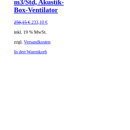
m3/Std, Akustik-
Box-Ventilator
Ursprünglicher
Aktueller
256,15
€
233,10
€
Preis
Preis
inkl. 19 % MwSt.
war:
ist:
256,15 €
233,10 €.
zzgl.
Versandkosten
In den Warenkorb