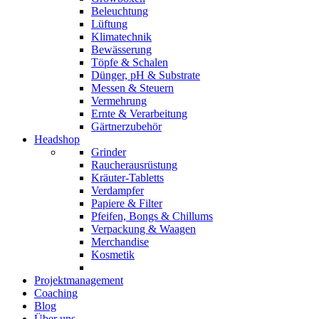
Beleuchtung
Lüftung
Klimatechnik
Bewässerung
Töpfe & Schalen
Dünger, pH & Substrate
Messen & Steuern
Vermehrung
Ernte & Verarbeitung
Gärtnerzubehör
Headshop
Grinder
Raucherausrüstung
Kräuter-Tabletts
Verdampfer
Papiere & Filter
Pfeifen, Bongs & Chillums
Verpackung & Waagen
Merchandise
Kosmetik
Projektmanagement
Coaching
Blog
Über uns