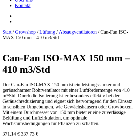
Kontakt
Start
/
Growshop
/
Lüftung
/
Absaugventilatoren
/ Can-Fan ISO-
MAX 150 mm – 410 m3/Std
Can-Fan ISO-MAX 150 mm –
410 m3/Std
Der Can-Fan ISO-MAX 150 mm ist ein leistungsstarker und
geräuscharmer Rohrventilator mit einer Luftfördermenge von 410
m³/Std. Durch die Isolierung ist er besonders effektiv bei der
Geräuschreduzierung und eignet sich hervorragend für den Einsatz
in sensiblen Umgebungen, wie Gewächshäusern oder Growboxen.
Mit einem Durchmesser von 150 mm bietet er eine zuverlässige
Belüftung und Luftzirkulation, um optimale
Wachstumsbedingungen für Pflanzen zu schaffen.
Ursprünglicher
Aktueller
371,14
€
337,73
€