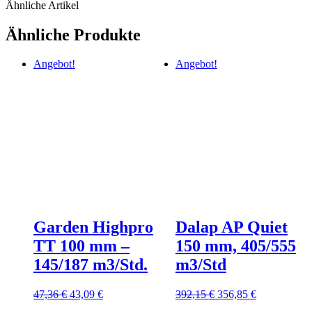
Ähnliche Artikel
Ähnliche Produkte
Angebot!
Angebot!
Garden Highpro
Dalap AP Quiet
TT 100 mm –
150 mm, 405/555
145/187 m3/Std.
m3/Std
Ursprünglicher
Aktueller
Ursprünglicher
Aktueller
47,36
€
43,09
€
392,15
€
356,85
€
Preis
Preis
Preis
Preis