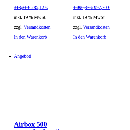
Ursprünglicher
Aktueller
Ursprünglicher
Aktueller
313,31
€
285,12
€
1.096,37
€
997,70
€
Preis
Preis
Preis
Preis
inkl. 19 % MwSt.
inkl. 19 % MwSt.
war:
ist:
war:
ist:
313,31 €
285,12 €.
1.096,37 €
997,70 €.
zzgl.
Versandkosten
zzgl.
Versandkosten
In den Warenkorb
In den Warenkorb
Angebot!
Airbox 500