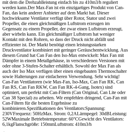
mit dem die Drehzahlleistung einfach bis zu 410m3/h reguliert
werden kann.Der Max-Fan ist ein einzigartiges Produkt von Can-
Fan, das kein anderer Anbieter auf dem Markt hat. Dieser
hochwirksame Ventilator verfügt über Rotor, Stator und zwei
Propeller, die einen gleichmäßigen Luftstrom erzeugen im
Gegensatz zu einem Propeller, der zwar einen Luftstrom erzeugt,
aber wirbeln kann. Ein gleichmäßiger Luftstrom hat weniger
Kontakt mit den Rohren, so dass der Druck nicht abfällt und
effizienter ist. Der Markt benötigt einen leistungsstarken
Druckventilator kombiniert mit geringer Geräuschentwicklung. Aus
diesem Grund hat Can Fan den Iso-Max entwickelt: Max Fan mit
Dämpfer in einem Metallgehäuse, in verschiedenen Versionen mit
oder ohne 3-Stufen-Schalter erhältlich. Sowohl der Max Fan als
auch der Iso Max verfügen über einen eingebauten Thermoschalter
sowie Halterungen zur einfacheren Verwendung. Sehr wichtig!
Can-Fan Ventilatoren (wie Max-Fan, Iso-Max, Can Fan RK, Can
Fan RS, Can Fan RKW, Can Fan RK-4-Gang, Isotex) sind
optimiert, um perfekt mit Can-Filtern (Can Original, Can Lite oder
Can 38 Special) zu arbeiten. Wir empfehlen dringend, Can-Fan mit
Can-Filtern für die besten Ergebnisse zu
kombinieren.Spezifikationen des Ventilators:Spannung:
230VFrequenz: 50HzMax. Strom: 0,2ALärmpegel: 30dBLeistung:
52WMaximale Betriebstemperatur: 60°CGewicht des Ventilators:
6,1kgFlanschgröße: 150mmLuftstrom: 410m3/h