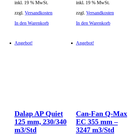
inkl. 19 % MwSt.
inkl. 19 % MwSt.
war:
ist:
war:
ist:
47,36 €
43,09 €.
392,15 €
356,85 €.
zzgl.
Versandkosten
zzgl.
Versandkosten
In den Warenkorb
In den Warenkorb
Angebot!
Angebot!
Dalap AP Quiet
Can-Fan Q-Max
125 mm, 230/340
EC 355 mm –
m3/Std
3247 m3/Std