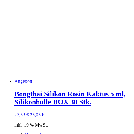
Angebot!
Bongthai Silikon Rosin Kaktus 5 ml,
Silikonhülle BOX 30 Stk.
Ursprünglicher
Aktueller
27,53
€
25,05
€
Preis
Preis
inkl. 19 % MwSt.
war:
ist:
27,53 €
25,05 €.