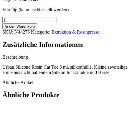
1,59 €
1,45 €.
Vorrätig (kann nachbestellt werden)
Bongthai
Silikon
In den Warenkorb
Rosin
SKU:
N44276
Kategorie:
Extraktion & Rosinpresse
Katzenzehe
3
Zusätzliche Informationen
ml,
Silikonhülle
Menge
Beschreibung
Urban Silicone Rosin Cat Toe 3 ml, silikonhülle. Kleine zweiteilige
Hülle aus nicht haftendem Silikon für Extrakte und Harze.
Ähnliche Artikel
Ähnliche Produkte