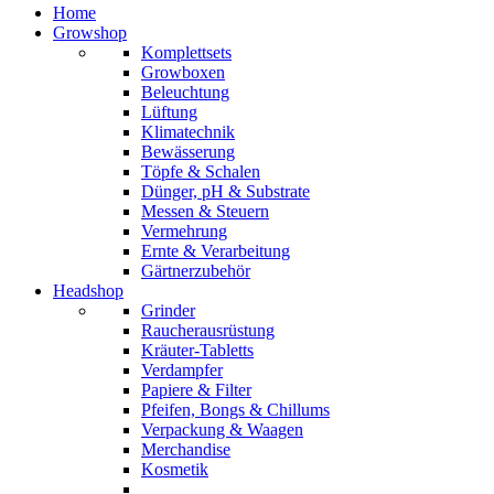
Home
Growshop
Komplettsets
Growboxen
Beleuchtung
Lüftung
Klimatechnik
Bewässerung
Töpfe & Schalen
Dünger, pH & Substrate
Messen & Steuern
Vermehrung
Ernte & Verarbeitung
Gärtnerzubehör
Headshop
Grinder
Raucherausrüstung
Kräuter-Tabletts
Verdampfer
Papiere & Filter
Pfeifen, Bongs & Chillums
Verpackung & Waagen
Merchandise
Kosmetik