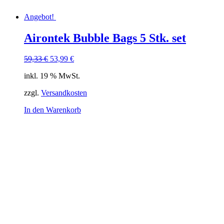
Angebot!
Airontek Bubble Bags 5 Stk. set
Ursprünglicher
Aktueller
59,33
€
53,99
€
Preis
Preis
inkl. 19 % MwSt.
war:
ist:
59,33 €
53,99 €.
zzgl.
Versandkosten
In den Warenkorb