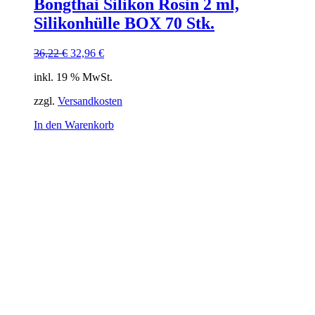
Bongthai Silikon Rosin 2 ml,
Silikonhülle BOX 70 Stk.
Ursprünglicher
Aktueller
36,22
€
32,96
€
Preis
Preis
inkl. 19 % MwSt.
war:
ist:
36,22 €
32,96 €.
zzgl.
Versandkosten
In den Warenkorb