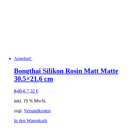
Angebot!
Bongthai Silikon Rosin Matt Matte
30.5×21.6 cm
Ursprünglicher
Aktueller
8,05
€
7,32
€
Preis
Preis
inkl. 19 % MwSt.
war:
ist:
8,05 €
7,32 €.
zzgl.
Versandkosten
In den Warenkorb