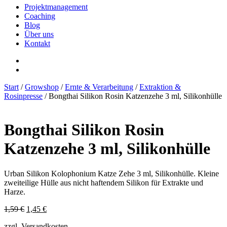
Projektmanagement
Coaching
Blog
Über uns
Kontakt
Start
/
Growshop
/
Ernte & Verarbeitung
/
Extraktion &
Rosinpresse
/ Bongthai Silikon Rosin Katzenzehe 3 ml, Silikonhülle
Bongthai Silikon Rosin
Katzenzehe 3 ml, Silikonhülle
Urban Silikon Kolophonium Katze Zehe 3 ml, Silikonhülle. Kleine
zweiteilige Hülle aus nicht haftendem Silikon für Extrakte und
Harze.
Ursprünglicher
Aktueller
1,59
€
1,45
€
Preis
Preis
zzgl. Versandkosten
war:
ist: