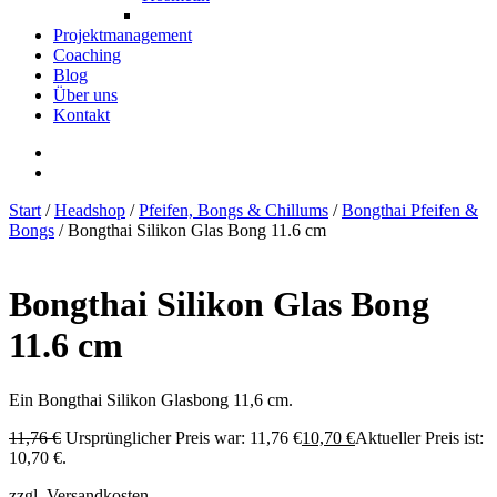
Projektmanagement
Coaching
Blog
Über uns
Kontakt
Start
/
Headshop
/
Pfeifen, Bongs & Chillums
/
Bongthai Pfeifen &
Bongs
/ Bongthai Silikon Glas Bong 11.6 cm
Bongthai Silikon Glas Bong
11.6 cm
Ein Bongthai Silikon Glasbong 11,6 cm.
11,76
€
Ursprünglicher Preis war: 11,76 €
10,70
€
Aktueller Preis ist:
10,70 €.
zzgl. Versandkosten