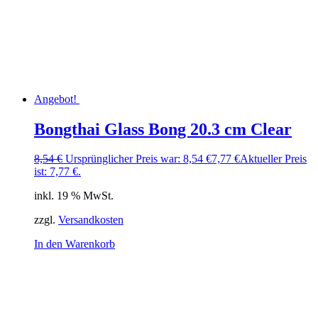
Angebot!
Bongthai Glass Bong 20.3 cm Clear
8,54
€
Ursprünglicher Preis war: 8,54 €
7,77
€
Aktueller Preis
ist: 7,77 €.
inkl. 19 % MwSt.
zzgl.
Versandkosten
In den Warenkorb