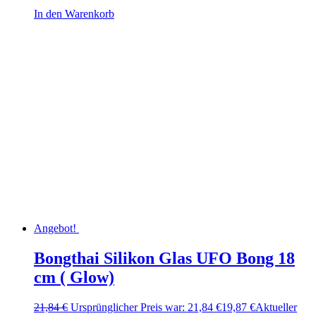
In den Warenkorb
Angebot!
Bongthai Silikon Glas UFO Bong 18
cm ( Glow)
21,84
€
Ursprünglicher Preis war: 21,84 €
19,87
€
Aktueller