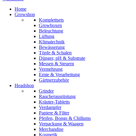
Home
Growshop
Komplettsets
Growboxen
Beleuchtung
Lüftung
Klimatechnik
Bewässerung
Töpfe & Schalen
Dünger, pH & Substrate
Messen & Steuern
Vermehrung
Ernte & Verarbeitung
Gärtnerzubehör
Headshop
Grinder
Raucherausrüstung
Kräuter-Tabletts
Verdampfer
Papiere & Filter
Pfeifen, Bongs & Chillums
Verpackung & Waagen
Merchandise
Kosmetik