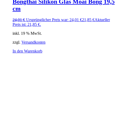
Bongthai Silikon Glas Moai Bong 19,5
cm
24,01
€
Ursprünglicher Preis war: 24,01 €
21,85
€
Aktueller
Preis ist: 21,85 €.
inkl. 19 % MwSt.
zzgl.
Versandkosten
In den Warenkorb