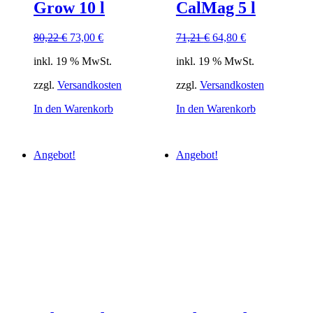
Grow 10 l
CalMag 5 l
Ursprünglicher
Aktueller
Ursprünglicher
Aktueller
80,22
€
73,00
€
71,21
€
64,80
€
Preis
Preis
Preis
Preis
inkl. 19 % MwSt.
inkl. 19 % MwSt.
war:
ist:
war:
ist:
80,22 €
73,00 €.
71,21 €
64,80 €.
zzgl.
Versandkosten
zzgl.
Versandkosten
In den Warenkorb
In den Warenkorb
Angebot!
Angebot!