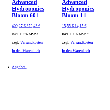
Advanced
Advanced
Hydroponics
Hydroponics
Bloom 60 l
Bloom 1 l
Ursprünglicher
Aktueller
Ursprünglicher
Aktueller
409,27
€
372,43
€
15,55
€
14,15
€
Preis
Preis
Preis
Preis
inkl. 19 % MwSt.
inkl. 19 % MwSt.
war:
ist:
war:
ist:
409,27 €
372,43 €.
15,55 €
14,15 €.
zzgl.
Versandkosten
zzgl.
Versandkosten
In den Warenkorb
In den Warenkorb
Angebot!