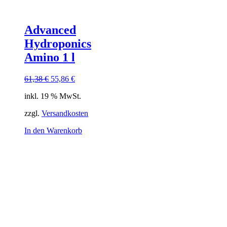
Advanced
Hydroponics
Amino 1 l
Ursprünglicher
Aktueller
61,38
€
55,86
€
Preis
Preis
inkl. 19 % MwSt.
war:
ist:
61,38 €
55,86 €.
zzgl.
Versandkosten
In den Warenkorb