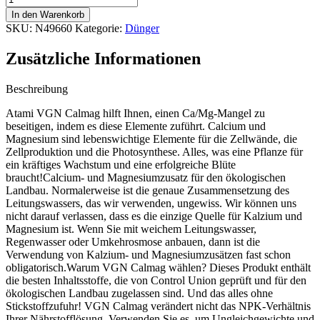
VGN
In den Warenkorb
Calmag
SKU:
N49660
Kategorie:
Dünger
500
ml
Zusätzliche Informationen
Menge
Beschreibung
Atami VGN Calmag hilft Ihnen, einen Ca/Mg-Mangel zu
beseitigen, indem es diese Elemente zuführt. Calcium und
Magnesium sind lebenswichtige Elemente für die Zellwände, die
Zellproduktion und die Photosynthese. Alles, was eine Pflanze für
ein kräftiges Wachstum und eine erfolgreiche Blüte
braucht!Calcium- und Magnesiumzusatz für den ökologischen
Landbau. Normalerweise ist die genaue Zusammensetzung des
Leitungswassers, das wir verwenden, ungewiss. Wir können uns
nicht darauf verlassen, dass es die einzige Quelle für Kalzium und
Magnesium ist. Wenn Sie mit weichem Leitungswasser,
Regenwasser oder Umkehrosmose anbauen, dann ist die
Verwendung von Kalzium- und Magnesiumzusätzen fast schon
obligatorisch.Warum VGN Calmag wählen? Dieses Produkt enthält
die besten Inhaltsstoffe, die von Control Union geprüft und für den
ökologischen Landbau zugelassen sind. Und das alles ohne
Stickstoffzufuhr! VGN Calmag verändert nicht das NPK-Verhältnis
Ihrer Nährstofflösung. Verwenden Sie es, um Ungleichgewichte und