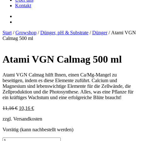
Kontakt
Start
/
Growshop
/
Dünger, pH & Substrate
/
Dünger
/ Atami VGN
Calmag 500 ml
Atami VGN Calmag 500 ml
Atami VGN Calmag hilft Ihnen, einen Ca/Mg-Mangel zu
beseitigen, indem es diese Elemente zuführt. Calcium und
Magnesium sind lebenswichtige Elemente für die Zellwände, die
Zellproduktion und die Photosynthese. Alles, was eine Pflanze für
ein kräftiges Wachstum und eine erfolgreiche Blüte braucht!
Ursprünglicher
Aktueller
11,16
€
10,16
€
Preis
Preis
zzgl. Versandkosten
war:
ist:
11,16 €
10,16 €.
Vorrätig (kann nachbestellt werden)
Atami