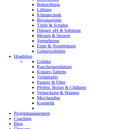
Beleuchtung
Lüftung
Klimatechnik
Bewässerung
Töpfe & Schalen
Dünger, pH & Substrate
Messen & Steuern
Vermehrung
Ernte & Verarbeitung
Gärtnerzubehör
Headshop
Grinder
Raucherausrüstung
Kräuter-Tabletts
Verdampfer
Papiere & Filter
Pfeifen, Bongs & Chillums
Verpackung & Waagen
Merchandise
Kosmetik
Projektmanagement
Coaching
Blog
Über uns