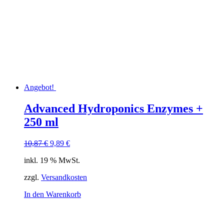
Angebot!
Advanced Hydroponics Enzymes +
250 ml
Ursprünglicher
Aktueller
10,87
€
9,89
€
Preis
Preis
inkl. 19 % MwSt.
war:
ist:
10,87 €
9,89 €.
zzgl.
Versandkosten
In den Warenkorb