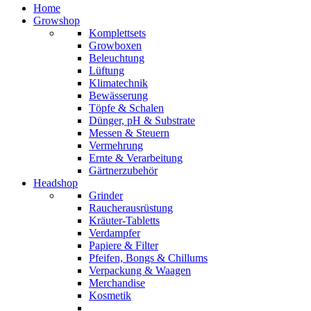
Home
Growshop
Komplettsets
Growboxen
Beleuchtung
Lüftung
Klimatechnik
Bewässerung
Töpfe & Schalen
Dünger, pH & Substrate
Messen & Steuern
Vermehrung
Ernte & Verarbeitung
Gärtnerzubehör
Headshop
Grinder
Raucherausrüstung
Kräuter-Tabletts
Verdampfer
Papiere & Filter
Pfeifen, Bongs & Chillums
Verpackung & Waagen
Merchandise
Kosmetik