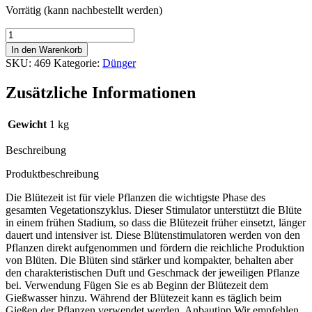
Vorrätig (kann nachbestellt werden)
Atami
B
In den Warenkorb
´Cuzz
SKU:
469
Kategorie:
Dünger
Soil/Hydro
Bloom
Zusätzliche Informationen
Stimulator
1
l
Gewicht
1 kg
Menge
Beschreibung
Produktbeschreibung
Die Blütezeit ist für viele Pflanzen die wichtigste Phase des
gesamten Vegetationszyklus. Dieser Stimulator unterstützt die Blüte
in einem frühen Stadium, so dass die Blütezeit früher einsetzt, länger
dauert und intensiver ist. Diese Blütenstimulatoren werden von den
Pflanzen direkt aufgenommen und fördern die reichliche Produktion
von Blüten. Die Blüten sind stärker und kompakter, behalten aber
den charakteristischen Duft und Geschmack der jeweiligen Pflanze
bei. Verwendung Fügen Sie es ab Beginn der Blütezeit dem
Gießwasser hinzu. Während der Blütezeit kann es täglich beim
Gießen der Pflanzen verwendet werden. Anbautipp Wir empfehlen