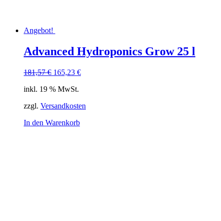
Angebot!
Advanced Hydroponics Grow 25 l
Ursprünglicher
Aktueller
181,57
€
165,23
€
Preis
Preis
inkl. 19 % MwSt.
war:
ist:
181,57 €
165,23 €.
zzgl.
Versandkosten
In den Warenkorb