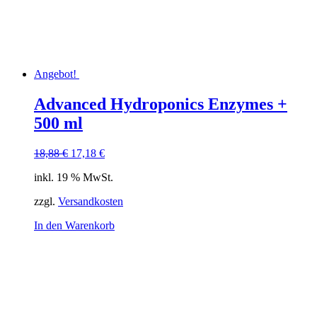
Angebot!
Advanced Hydroponics Enzymes +
500 ml
Ursprünglicher
Aktueller
18,88
€
17,18
€
Preis
Preis
inkl. 19 % MwSt.
war:
ist:
18,88 €
17,18 €.
zzgl.
Versandkosten
In den Warenkorb