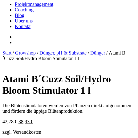
Projektmanagement
Coaching
Blog
Über uns
Kontakt
Start
/
Growshop
/
Dünger, pH & Substrate
/
Dünger
/ Atami B
´Cuzz Soil/Hydro Bloom Stimulator 1 l
Atami B´Cuzz Soil/Hydro
Bloom Stimulator 1 l
Die Blütenstimulatoren werden von Pflanzen direkt aufgenommen
und fördern die üppige Blütenproduktion.
Ursprünglicher
Aktueller
42,78
€
38,93
€
Preis
Preis
zzgl. Versandkosten
war:
ist:
42,78 €
38,93 €.