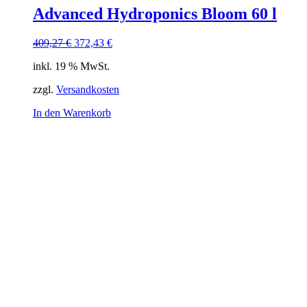
Advanced Hydroponics Bloom 60 l
Ursprünglicher
Aktueller
409,27
€
372,43
€
Preis
Preis
inkl. 19 % MwSt.
war:
ist:
409,27 €
372,43 €.
zzgl.
Versandkosten
In den Warenkorb