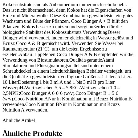
Kokossubstrate sind als Anbaumedium immer noch sehr beliebt.
Das ist nicht überraschend, denn Kokos hat die Eigenschaften von
Erde und Mineralwolle. Diese Kombination gewährleistet ein gutes
Wachstum und Blüte der Pflanzen. Coco Dünger A + B hilft den
Pflanzen, Kokos besser zu nutzen und sorgt außerdem für die
biologische Stabilität des Kokossubstrats.VerwendungDieser
Dünger wird verwendet, indem er gleichzeitig in Wasser gelöst und
Bcuzz Coco A & B gemischt wird. Verwenden Sie Wasser bei
Raumtemperatur (21°C), um die besten Ergebnisse zu
erzielen.Anbau-TippNeben Coco Dünger A & B empfehlen wir die
Verwendung von Biostimulatoren.QualitätsgarantieAtami
Stimulatoren und Flüssignahrungsmittel sind unter einem
Schraubdeckel in einem lichtdurchlässigen Behälter versiegelt, um
die Qualität zu gewährleisten.Verfügbare Größen:- 1 Liter- 5 Liter-
10 LiterDosierung:1 bis 3 ml A und 1 bis 3 ml B pro Liter
Wasser.pH-Wert zwischen 5,5 – 5,8EC-Wert zwischen 1,0 –
2,5NPK:Coco Dünger A 6-0-6 (w/v).Coco Dünger B 1-5-6
(w/v).Coco Nutrition ANur in Kombination mit Bcuzz Nutrition B
verwenden.Coco Nutrition BNur in Kombination mit Bcuzz
Nutrition A verwenden.
Ähnliche Artikel
Ähnliche Produkte