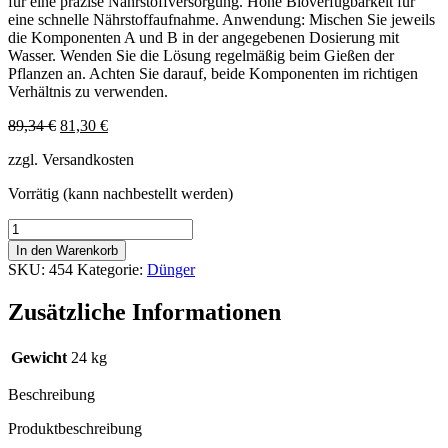
für eine präzise Nährstoffversorgung. Hohe Bioverfügbarkeit für
eine schnelle Nährstoffaufnahme. Anwendung: Mischen Sie jeweils
die Komponenten A und B in der angegebenen Dosierung mit
Wasser. Wenden Sie die Lösung regelmäßig beim Gießen der
Pflanzen an. Achten Sie darauf, beide Komponenten im richtigen
Verhältnis zu verwenden.
Ursprünglicher
Aktueller
89,34
€
81,30
€
Preis
Preis
zzgl. Versandkosten
war:
ist:
89,34 €
81,30 €.
Vorrätig (kann nachbestellt werden)
Atami
B
In den Warenkorb
´Cuzz
SKU:
454
Kategorie:
Dünger
Coco
A+B
Zusätzliche Informationen
10
l
Menge
Gewicht
24 kg
Beschreibung
Produktbeschreibung