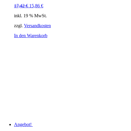
Ursprünglicher
Aktueller
17,42
€
15,86
€
Preis
Preis
inkl. 19 % MwSt.
war:
ist:
17,42 €
15,86 €.
zzgl.
Versandkosten
In den Warenkorb
Angebot!