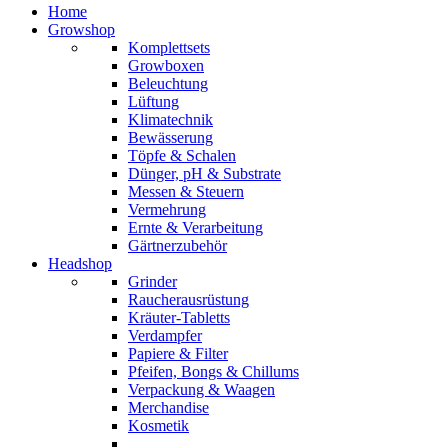
Home
Growshop
Komplettsets
Growboxen
Beleuchtung
Lüftung
Klimatechnik
Bewässerung
Töpfe & Schalen
Dünger, pH & Substrate
Messen & Steuern
Vermehrung
Ernte & Verarbeitung
Gärtnerzubehör
Headshop
Grinder
Raucherausrüstung
Kräuter-Tabletts
Verdampfer
Papiere & Filter
Pfeifen, Bongs & Chillums
Verpackung & Waagen
Merchandise
Kosmetik