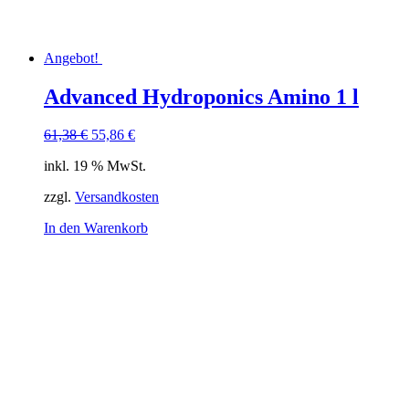
Angebot!
Advanced Hydroponics Amino 1 l
Ursprünglicher
Aktueller
61,38
€
55,86
€
Preis
Preis
inkl. 19 % MwSt.
war:
ist:
61,38 €
55,86 €.
zzgl.
Versandkosten
In den Warenkorb