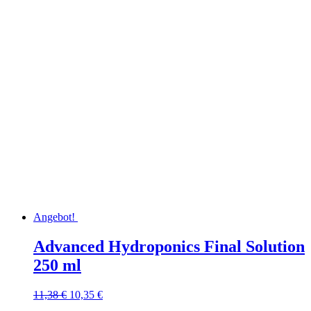
Angebot!
Advanced Hydroponics Final Solution
250 ml
Ursprünglicher
Aktueller
11,38
€
10,35
€
Preis
Preis