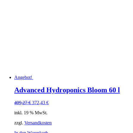
Angebot!
Advanced Hydroponics Bloom 60 l
Ursprünglicher
Aktueller
409,27
€
372,43
€
Preis
Preis
inkl. 19 % MwSt.
war:
ist:
409,27 €
372,43 €.
zzgl.
Versandkosten
In den Warenkorb