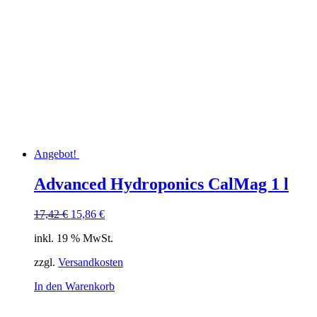
Angebot!
Advanced Hydroponics CalMag 1 l
Ursprünglicher
Aktueller
17,42
€
15,86
€
Preis
Preis
inkl. 19 % MwSt.
war:
ist:
17,42 €
15,86 €.
zzgl.
Versandkosten
In den Warenkorb