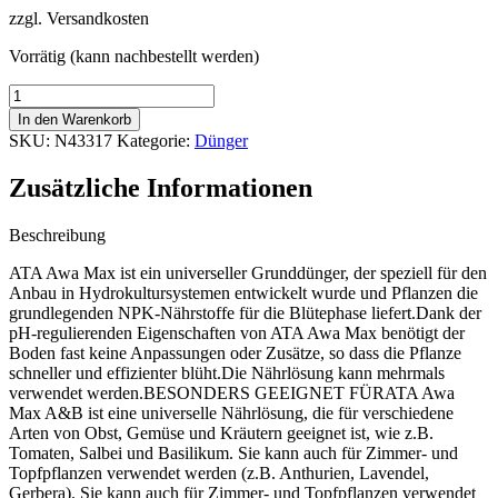
zzgl. Versandkosten
war:
ist:
3,42 €
3,11 €.
Vorrätig (kann nachbestellt werden)
Atami
ATA
In den Warenkorb
Awa
SKU:
N43317
Kategorie:
Dünger
Max
A+B,
Zusätzliche Informationen
250
ml
Menge
Beschreibung
ATA Awa Max ist ein universeller Grunddünger, der speziell für den
Anbau in Hydrokultursystemen entwickelt wurde und Pflanzen die
grundlegenden NPK-Nährstoffe für die Blütephase liefert.Dank der
pH-regulierenden Eigenschaften von ATA Awa Max benötigt der
Boden fast keine Anpassungen oder Zusätze, so dass die Pflanze
schneller und effizienter blüht.Die Nährlösung kann mehrmals
verwendet werden.BESONDERS GEEIGNET FÜRATA Awa
Max A&B ist eine universelle Nährlösung, die für verschiedene
Arten von Obst, Gemüse und Kräutern geeignet ist, wie z.B.
Tomaten, Salbei und Basilikum. Sie kann auch für Zimmer- und
Topfpflanzen verwendet werden (z.B. Anthurien, Lavendel,
Gerbera). Sie kann auch für Zimmer- und Topfpflanzen verwendet