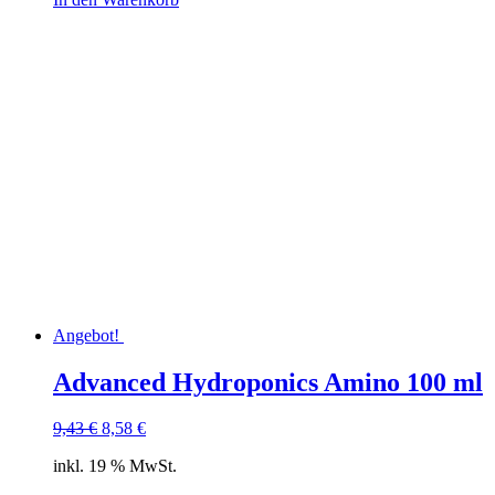
Angebot!
Advanced Hydroponics Amino 100 ml
Ursprünglicher
Aktueller
9,43
€
8,58
€
Preis
Preis
inkl. 19 % MwSt.
war:
ist:
9,43 €
8,58 €.