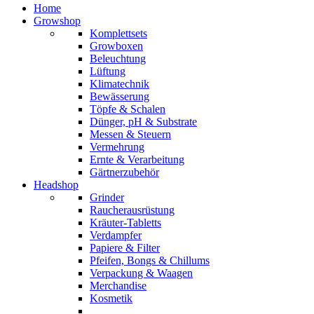
Home
Growshop
Komplettsets
Growboxen
Beleuchtung
Lüftung
Klimatechnik
Bewässerung
Töpfe & Schalen
Dünger, pH & Substrate
Messen & Steuern
Vermehrung
Ernte & Verarbeitung
Gärtnerzubehör
Headshop
Grinder
Raucherausrüstung
Kräuter-Tabletts
Verdampfer
Papiere & Filter
Pfeifen, Bongs & Chillums
Verpackung & Waagen
Merchandise
Kosmetik