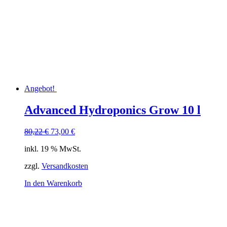
Angebot!
Advanced Hydroponics Grow 10 l
Ursprünglicher
Aktueller
80,22
€
73,00
€
Preis
Preis
inkl. 19 % MwSt.
war:
ist:
80,22 €
73,00 €.
zzgl.
Versandkosten
In den Warenkorb