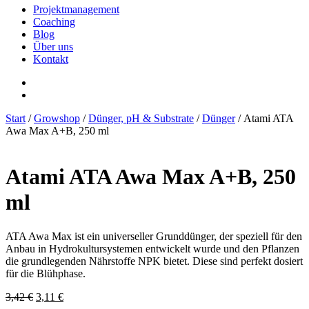
Projektmanagement
Coaching
Blog
Über uns
Kontakt
Start
/
Growshop
/
Dünger, pH & Substrate
/
Dünger
/ Atami ATA
Awa Max A+B, 250 ml
Atami ATA Awa Max A+B, 250
ml
ATA Awa Max ist ein universeller Grunddünger, der speziell für den
Anbau in Hydrokultursystemen entwickelt wurde und den Pflanzen
die grundlegenden Nährstoffe NPK bietet. Diese sind perfekt dosiert
für die Blühphase.
Ursprünglicher
Aktueller
3,42
€
3,11
€
Preis
Preis