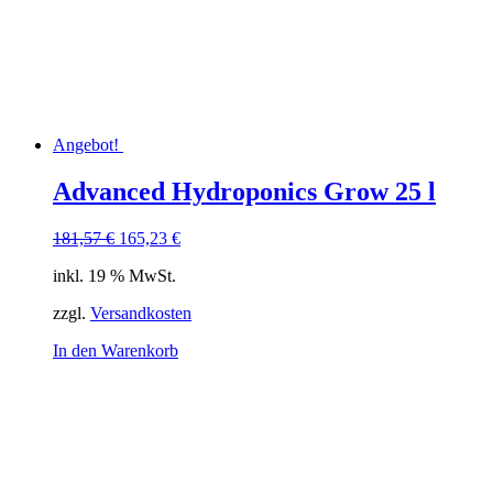
Angebot!
Advanced Hydroponics Grow 25 l
Ursprünglicher
Aktueller
181,57
€
165,23
€
Preis
Preis
inkl. 19 % MwSt.
war:
ist:
181,57 €
165,23 €.
zzgl.
Versandkosten
In den Warenkorb