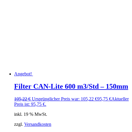
Angebot!
Filter CAN-Lite 600 m3/Std – 150mm
105,22
€
Ursprünglicher Preis war: 105,22 €
95,75
€
Aktueller
Preis ist: 95,75 €.
inkl. 19 % MwSt.
zzgl.
Versandkosten