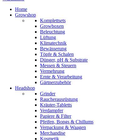
Home
Growshop
Komplettsets
Growboxen
Beleuchtung
Lüftung
Klimatechnik
Bewässerung
Töpfe & Schalen
Dünger, pH & Substrate
Messen & Steuern
Vermehrung
Ernte & Verarbeitung
Gärtnerzubehör
Headshop
Grinder
Raucherausrüstung
Kräuter-Tabletts
Verdampfer
Papiere & Filter
Pfeifen, Bongs & Chillums
Verpackung & Waagen
Merchandise
Kosmetik