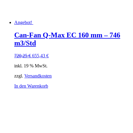
Angebot!
Can-Fan Q-Max EC 160 mm – 746
m3/Std
Ursprünglicher
Aktueller
720,25
€
655,43
€
Preis
Preis
inkl. 19 % MwSt.
war:
ist:
720,25 €
655,43 €.
zzgl.
Versandkosten
In den Warenkorb