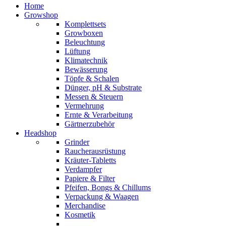
Home
Growshop
Komplettsets
Growboxen
Beleuchtung
Lüftung
Klimatechnik
Bewässerung
Töpfe & Schalen
Dünger, pH & Substrate
Messen & Steuern
Vermehrung
Ernte & Verarbeitung
Gärtnerzubehör
Headshop
Grinder
Raucherausrüstung
Kräuter-Tabletts
Verdampfer
Papiere & Filter
Pfeifen, Bongs & Chillums
Verpackung & Waagen
Merchandise
Kosmetik