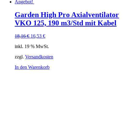
Angebot!
Garden High Pro Axialventilator
VKO 125, 190 m3/Std mit Kabel
Ursprünglicher
Aktueller
18,16
€
16,53
€
Preis
Preis
inkl. 19 % MwSt.
war:
ist:
18,16 €
16,53 €.
zzgl.
Versandkosten
In den Warenkorb