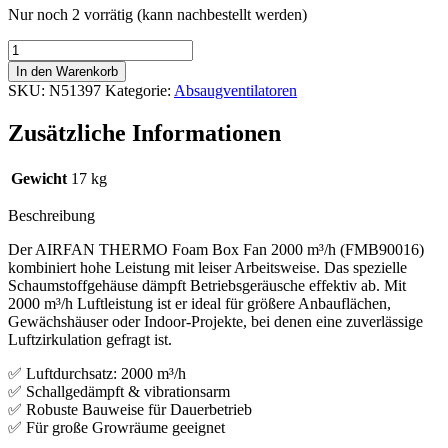
Nur noch 2 vorrätig (kann nachbestellt werden)
AIRFAN
THERMO
In den Warenkorb
Foam
SKU:
N51397
Kategorie:
Absaugventilatoren
Box
Fan
Zusätzliche Informationen
2000
m3/h
(FMB90016)
Gewicht
17 kg
Menge
Beschreibung
Der AIRFAN THERMO Foam Box Fan 2000 m³/h (FMB90016)
kombiniert hohe Leistung mit leiser Arbeitsweise. Das spezielle
Schaumstoffgehäuse dämpft Betriebsgeräusche effektiv ab. Mit
2000 m³/h Luftleistung ist er ideal für größere Anbauflächen,
Gewächshäuser oder Indoor-Projekte, bei denen eine zuverlässige
Luftzirkulation gefragt ist.
✅ Luftdurchsatz: 2000 m³/h
✅ Schallgedämpft & vibrationsarm
✅ Robuste Bauweise für Dauerbetrieb
✅ Für große Growräume geeignet