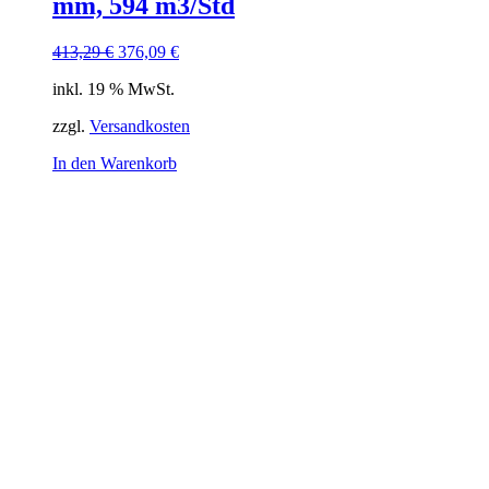
mm, 594 m3/Std
Ursprünglicher
Aktueller
413,29
€
376,09
€
Preis
Preis
inkl. 19 % MwSt.
war:
ist:
413,29 €
376,09 €.
zzgl.
Versandkosten
In den Warenkorb