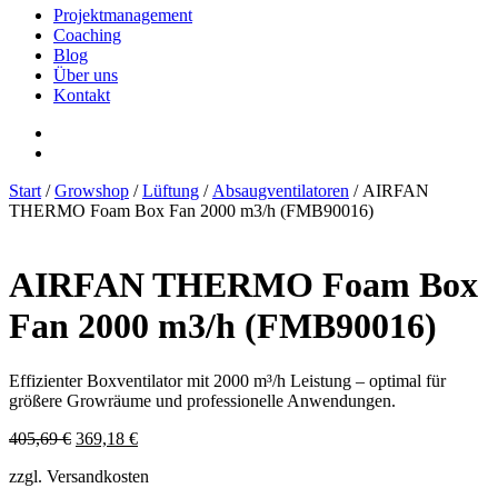
Projektmanagement
Coaching
Blog
Über uns
Kontakt
Start
/
Growshop
/
Lüftung
/
Absaugventilatoren
/ AIRFAN
THERMO Foam Box Fan 2000 m3/h (FMB90016)
AIRFAN THERMO Foam Box
Fan 2000 m3/h (FMB90016)
Effizienter Boxventilator mit 2000 m³/h Leistung – optimal für
größere Growräume und professionelle Anwendungen.
Ursprünglicher
Aktueller
405,69
€
369,18
€
Preis
Preis
zzgl. Versandkosten
war:
ist:
405,69 €
369,18 €.