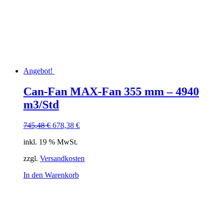
Angebot!
Can-Fan MAX-Fan 355 mm – 4940
m3/Std
Ursprünglicher
Aktueller
745,48
€
678,38
€
Preis
Preis
inkl. 19 % MwSt.
war:
ist:
745,48 €
678,38 €.
zzgl.
Versandkosten
In den Warenkorb