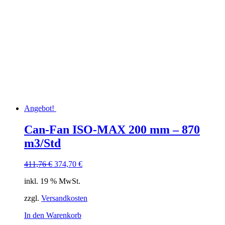
Angebot!
Can-Fan ISO-MAX 200 mm – 870
m3/Std
Ursprünglicher
Aktueller
411,76
€
374,70
€
Preis
Preis
inkl. 19 % MwSt.
war:
ist:
411,76 €
374,70 €.
zzgl.
Versandkosten
In den Warenkorb