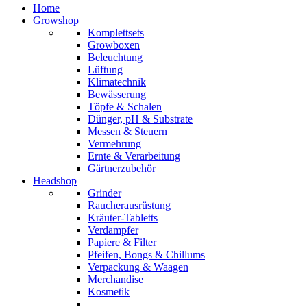
Home
Growshop
Komplettsets
Growboxen
Beleuchtung
Lüftung
Klimatechnik
Bewässerung
Töpfe & Schalen
Dünger, pH & Substrate
Messen & Steuern
Vermehrung
Ernte & Verarbeitung
Gärtnerzubehör
Headshop
Grinder
Raucherausrüstung
Kräuter-Tabletts
Verdampfer
Papiere & Filter
Pfeifen, Bongs & Chillums
Verpackung & Waagen
Merchandise
Kosmetik