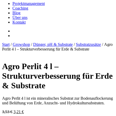
Projektmanagement
Coaching
Blog
Über uns
Kontakt
Start
/
Growshop
/
Dünger, pH & Substrate
/
Substratzusätze
/ Agro
Perlit 4 l – Strukturverbesserung für Erde & Substrate
Agro Perlit 4 l –
Strukturverbesserung für Erde
& Substrate
Agro Perlit 4 l ist ein mineralisches Substrat zur Bodenauflockerung
und Belüftung von Erde, Anzucht- und Hydrokultursubstraten.
Ursprünglicher
Aktueller
3,53
€
3,21
€