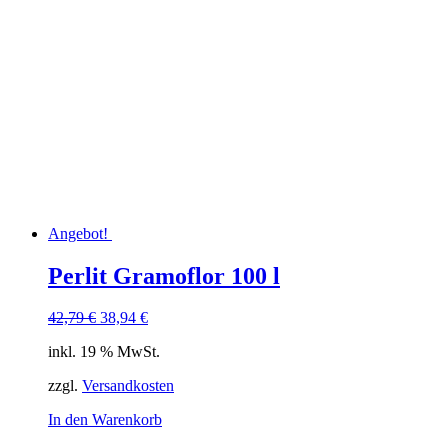
Angebot!
Perlit Gramoflor 100 l
Ursprünglicher
Aktueller
42,79
€
38,94
€
Preis
Preis
inkl. 19 % MwSt.
war:
ist:
42,79 €
38,94 €.
zzgl.
Versandkosten
In den Warenkorb