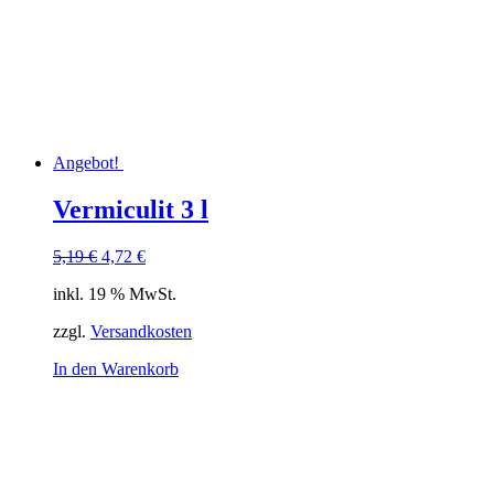
Angebot!
Vermiculit 3 l
Ursprünglicher
Aktueller
5,19
€
4,72
€
Preis
Preis
inkl. 19 % MwSt.
war:
ist:
5,19 €
4,72 €.
zzgl.
Versandkosten
In den Warenkorb