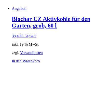
Angebot!
Biochar CZ Aktivkohle für den
Garten, grob, 60 l
Ursprünglicher
Aktueller
38,40
€
34,94
€
Preis
Preis
inkl. 19 % MwSt.
war:
ist:
38,40 €
34,94 €.
zzgl.
Versandkosten
In den Warenkorb