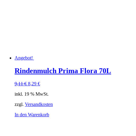
Angebot!
Rindenmulch Prima Flora 70L
Ursprünglicher
Aktueller
9,11
€
8,29
€
Preis
Preis
inkl. 19 % MwSt.
war:
ist:
9,11 €
8,29 €.
zzgl.
Versandkosten
In den Warenkorb