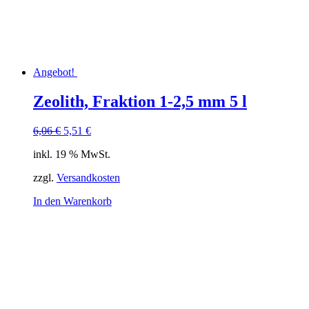
Angebot!
Zeolith, Fraktion 1-2,5 mm 5 l
Ursprünglicher
Aktueller
6,06
€
5,51
€
Preis
Preis
inkl. 19 % MwSt.
war:
ist:
6,06 €
5,51 €.
zzgl.
Versandkosten
In den Warenkorb