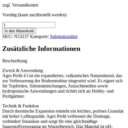
Preis
Preis
zzgl. Versandkosten
war:
ist:
3,53 €
3,21 €.
Vorrätig (kann nachbestellt werden)
Agro
Perlit
In den Warenkorb
4
SKU:
N53237
Kategorie:
Substratzusätze
l
–
Zusätzliche Informationen
Strukturverbesserung
für
Erde
Beschreibung
&
Zweck & Anwendung
Substrate
Agro Perlit 4 l ist ein expandiertes, vulkanisches Naturmineral, das
Menge
zur Verbesserung der Bodenstruktur eingesetzt wird. Es eignet sich
für Topferden, Substratmischungen, Anzuchtmedien sowie
hydroponische Anwendungen und richtet sich an Hobby- und
Profigärtner.
Technik & Funktion
Durch thermische Expansion entsteht ein leichtes, poröses Granulat
mit hoher Luftkapazität. Agro Perlit verbessert die Drainage,
verhindert Staunässe und sorgt für eine gleichmäßige
Sauerstoffversorgung im Wurzelbereich. Das Material ist pH-