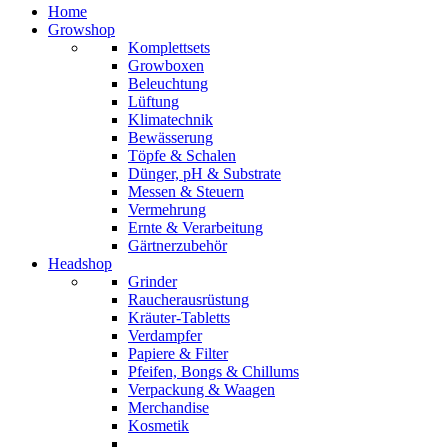
Home
Growshop
Komplettsets
Growboxen
Beleuchtung
Lüftung
Klimatechnik
Bewässerung
Töpfe & Schalen
Dünger, pH & Substrate
Messen & Steuern
Vermehrung
Ernte & Verarbeitung
Gärtnerzubehör
Headshop
Grinder
Raucherausrüstung
Kräuter-Tabletts
Verdampfer
Papiere & Filter
Pfeifen, Bongs & Chillums
Verpackung & Waagen
Merchandise
Kosmetik