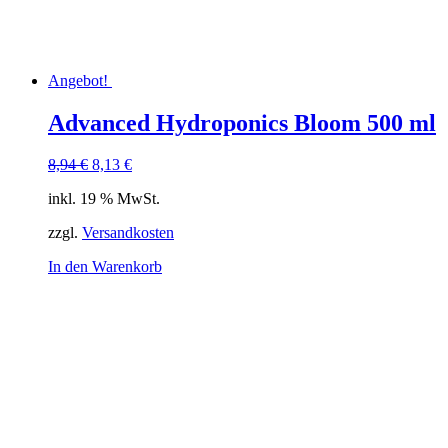
Angebot!
Advanced Hydroponics Bloom 500 ml
Ursprünglicher
Aktueller
8,94
€
8,13
€
Preis
Preis
inkl. 19 % MwSt.
war:
ist:
8,94 €
8,13 €.
zzgl.
Versandkosten
In den Warenkorb