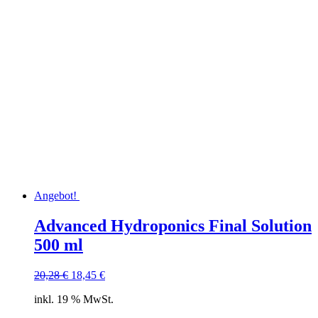
Angebot!
Advanced Hydroponics Final Solution
500 ml
Ursprünglicher
Aktueller
20,28
€
18,45
€
Preis
Preis
inkl. 19 % MwSt.
war:
ist:
20,28 €
18,45 €.