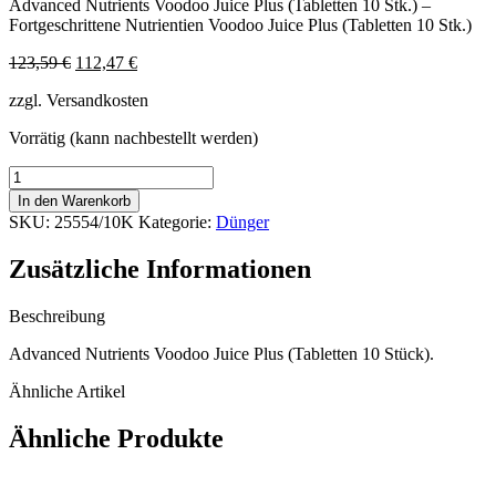
Advanced Nutrients Voodoo Juice Plus (Tabletten 10 Stk.) –
Fortgeschrittene Nutrientien Voodoo Juice Plus (Tabletten 10 Stk.)
Ursprünglicher
Aktueller
123,59
€
112,47
€
Preis
Preis
zzgl. Versandkosten
war:
ist:
123,59 €
112,47 €.
Vorrätig (kann nachbestellt werden)
Advanced
Nutrients
In den Warenkorb
Voodoo
SKU:
25554/10K
Kategorie:
Dünger
Juice
Plus
Zusätzliche Informationen
(10
tablets)
-
Beschreibung
(mehrsprachiges
Advanced Nutrients Voodoo Juice Plus (Tabletten 10 Stück).
Etikett
inkl.
Ähnliche Artikel
DE)
Menge
Ähnliche Produkte