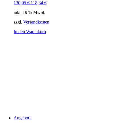
Ursprünglicher
Aktueller
130,05
€
118,34
€
Preis
Preis
inkl. 19 % MwSt.
war:
ist:
130,05 €
118,34 €.
zzgl.
Versandkosten
In den Warenkorb
Angebot!