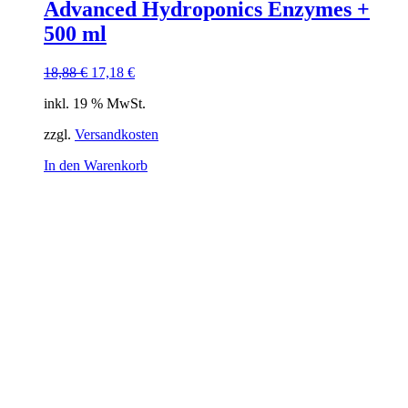
Advanced Hydroponics Enzymes +
500 ml
Ursprünglicher
Aktueller
18,88
€
17,18
€
Preis
Preis
inkl. 19 % MwSt.
war:
ist:
18,88 €
17,18 €.
zzgl.
Versandkosten
In den Warenkorb