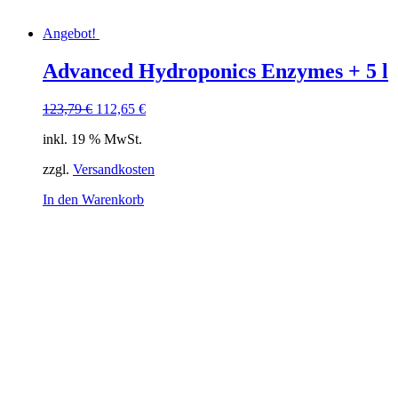
Angebot!
Advanced Hydroponics Enzymes + 5 l
Ursprünglicher
Aktueller
123,79
€
112,65
€
Preis
Preis
inkl. 19 % MwSt.
war:
ist:
123,79 €
112,65 €.
zzgl.
Versandkosten
In den Warenkorb