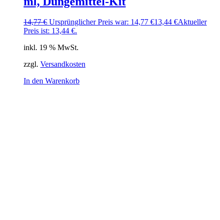
ml, Düngemittel-Kit
14,77
€
Ursprünglicher Preis war: 14,77 €
13,44
€
Aktueller
Preis ist: 13,44 €.
inkl. 19 % MwSt.
zzgl.
Versandkosten
In den Warenkorb