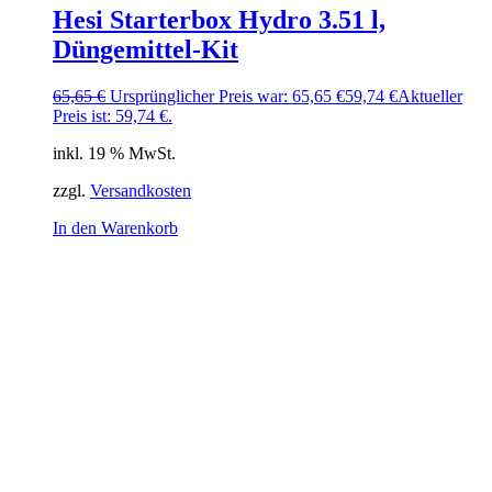
Hesi Starterbox Hydro 3.51 l,
Düngemittel-Kit
65,65
€
Ursprünglicher Preis war: 65,65 €
59,74
€
Aktueller
Preis ist: 59,74 €.
inkl. 19 % MwSt.
zzgl.
Versandkosten
In den Warenkorb