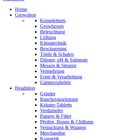
Home
Growshop
Komplettsets
Growboxen
Beleuchtung
Lüftung
Klimatechnik
Bewässerung
Töpfe & Schalen
Dünger, pH & Substrate
Messen & Steuern
Vermehrung
Ernte & Verarbeitung
Gärtnerzubehör
Headshop
Grinder
Raucherausrüstung
Kräuter-Tabletts
Verdampfer
Papiere & Filter
Pfeifen, Bongs & Chillums
Verpackung & Waagen
Merchandise
Kosmetik