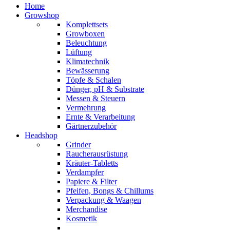
Home
Growshop
Komplettsets
Growboxen
Beleuchtung
Lüftung
Klimatechnik
Bewässerung
Töpfe & Schalen
Dünger, pH & Substrate
Messen & Steuern
Vermehrung
Ernte & Verarbeitung
Gärtnerzubehör
Headshop
Grinder
Raucherausrüstung
Kräuter-Tabletts
Verdampfer
Papiere & Filter
Pfeifen, Bongs & Chillums
Verpackung & Waagen
Merchandise
Kosmetik