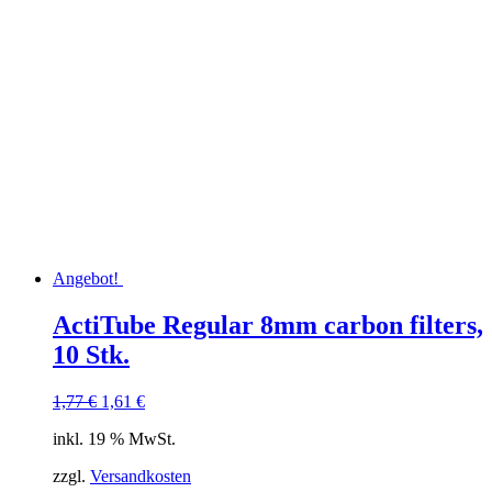
Angebot!
ActiTube Regular 8mm carbon filters,
10 Stk.
Ursprünglicher
Aktueller
1,77
€
1,61
€
Preis
Preis
inkl. 19 % MwSt.
war:
ist:
1,77 €
1,61 €.
zzgl.
Versandkosten