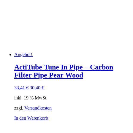
Angebot!
ActiTube Tune In Pipe – Carbon
Filter Pipe Pear Wood
Ursprünglicher
Aktueller
33,41
€
30,40
€
Preis
Preis
inkl. 19 % MwSt.
war:
ist:
33,41 €
30,40 €.
zzgl.
Versandkosten
In den Warenkorb