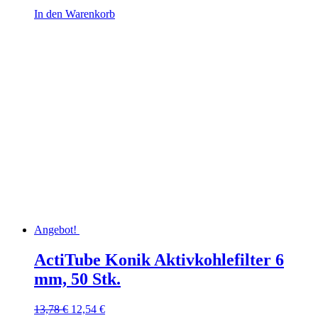
In den Warenkorb
Angebot!
ActiTube Konik Aktivkohlefilter 6
mm, 50 Stk.
Ursprünglicher
Aktueller
13,78
€
12,54
€