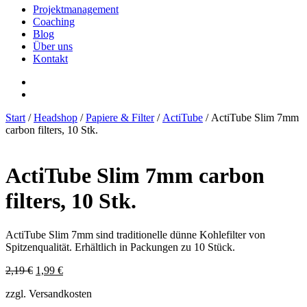
Projektmanagement
Coaching
Blog
Über uns
Kontakt
Start
/
Headshop
/
Papiere & Filter
/
ActiTube
/ ActiTube Slim 7mm
carbon filters, 10 Stk.
ActiTube Slim 7mm carbon
filters, 10 Stk.
ActiTube Slim 7mm sind traditionelle dünne Kohlefilter von
Spitzenqualität. Erhältlich in Packungen zu 10 Stück.
Ursprünglicher
Aktueller
2,19
€
1,99
€
Preis
Preis
zzgl. Versandkosten
war:
ist:
2,19 €
1,99 €.