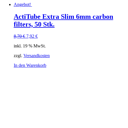
Angebot!
ActiTube Extra Slim 6mm carbon
filters, 50 Stk.
Ursprünglicher
Aktueller
8,70
€
7,92
€
Preis
Preis
inkl. 19 % MwSt.
war:
ist:
8,70 €
7,92 €.
zzgl.
Versandkosten
In den Warenkorb