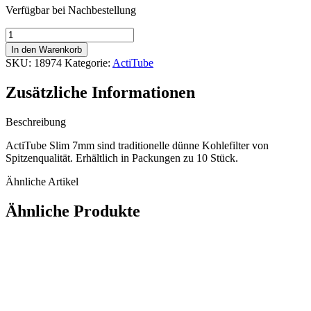
Verfügbar bei Nachbestellung
ActiTube
Slim
In den Warenkorb
7mm
SKU:
18974
Kategorie:
ActiTube
carbon
filters,
Zusätzliche Informationen
10
Stk.
Menge
Beschreibung
ActiTube Slim 7mm sind traditionelle dünne Kohlefilter von
Spitzenqualität. Erhältlich in Packungen zu 10 Stück.
Ähnliche Artikel
Ähnliche Produkte