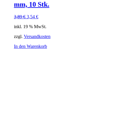
mm, 10 Stk.
Ursprünglicher
Aktueller
3,89
€
3,54
€
Preis
Preis
inkl. 19 % MwSt.
war:
ist:
3,89 €
3,54 €.
zzgl.
Versandkosten
In den Warenkorb